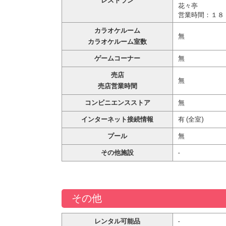
レストラン
花々亭
営業時間：１８
カラオケルーム
無
カラオケルーム室数
ゲームコーナー
無
売店
無
売店営業時間
コンビニエンスストア
無
インターネット接続情報
有 (全室)
プール
無
その他施設
-
その他
レンタル可能品
-