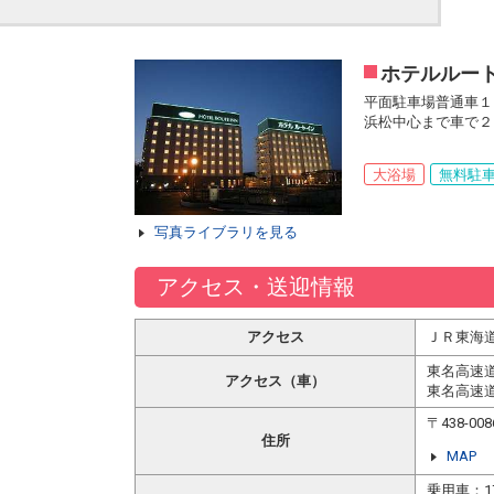
ホテルルー
平面駐車場普通車１
浜松中心まで車で２
大浴場
無料駐
写真ライブラリを見る
アクセス・送迎情報
アクセス
ＪＲ東海道
東名高速
アクセス（車）
東名高速
〒438-
住所
MAP
乗用車：1