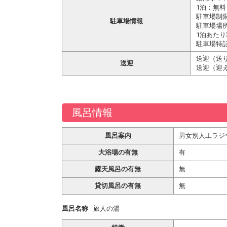
1泊：無料
駐車場制
駐車場情報
駐車場場
1泊あたり
駐車場特
送迎（送り
送迎
送迎（迎え
風呂情報
風呂案内
男女別人工ラジ
大浴場の有無
有
露天風呂の有無
無
貸切風呂の有無
無
風呂名称
旅人の湯