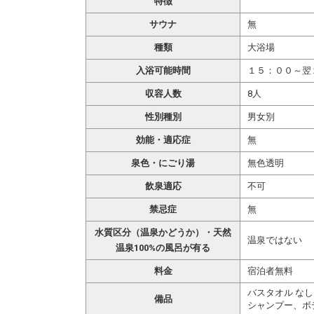
特徴
サウナ
無
種類
大浴場
入浴可能時間
１５：００～翌
収容人数
8人
性別種別
男女別
効能・適応症
無
泉色・にごり湯
無色透明
飲泉適応
不可
禁忌症
無
水質区分（温泉かどうか）・天然
温泉ではない
温泉100%の風呂が有る
料金
宿泊者無料
バスタオル なし
備品
シャンプー、ボ