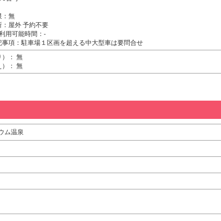
限：無
所：屋外 予約不要
利用可能時間：-
記事項：駐車場１区画を超える中大型車は要問合せ
）： 無
）： 無
ウム温泉