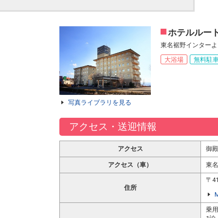
ホテルルー
東名裾野インターよ
大浴場
無料駐
写真ライブラリを見る
アクセス・送迎情報
アクセス
御殿
アクセス（車）
東
〒4
住所
乗用