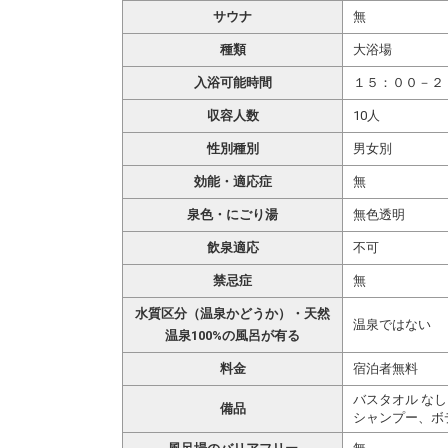
サウナ
無
種類
大浴場
入浴可能時間
１５：００－２
収容人数
10人
性別種別
男女別
効能・適応症
無
泉色・にごり湯
無色透明
飲泉適応
不可
禁忌症
無
水質区分（温泉かどうか）・天然
温泉ではない
温泉100%の風呂が有る
料金
宿泊者無料
バスタオル なし
備品
シャンプー、ボ