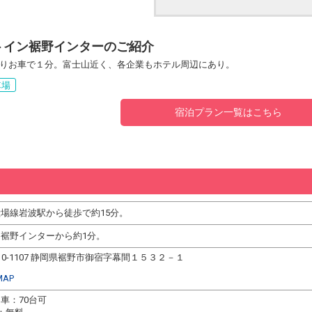
トイン裾野インターのご紹介
りお車で１分。富士山近く、各企業もホテル周辺にあり。
車場
宿泊プラン一覧はこちら
場線岩波駅から徒歩で約15分。
名裾野インターから約1分。
10-1107 静岡県裾野市御宿字幕間１５３２－１
MAP
車：70台可