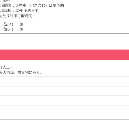
：無料
車場制限：大型車（バス含む）は要予約
場場所：屋外 予約不要
あたり利用可能時間：-
（送り）： 無
（迎え）： 無
（人工）
る大浴場。男女別に有り。