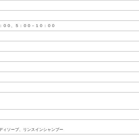
：００、５：００－１０：００
ディソープ、リンスインシャンプー