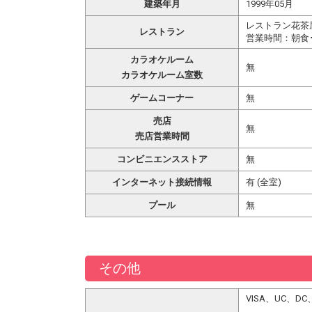
建築年月
1999年05月
レストラン花茶
レストラン
営業時間：朝食･･･6
カラオケルーム
無
カラオケルーム室数
ゲームコーナー
無
売店
無
売店営業時間
コンビニエンスストア
無
インターネット接続情報
有 (全室)
プール
無
その他
VISA、UC、