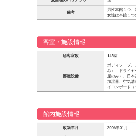
風呂場のバリアフリー
無
男性本館１つ、
備考
女性は本館１つ
客室・施設情報
総客室数
148室
ボディソープ、
み）、ドライヤ
部屋設備
屋のみ）、日本
加湿器、空気清
イロンボード（
館内施設情報
改築年月
2006年01月