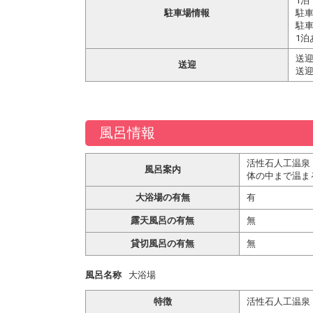
1泊
駐車場情報
駐
駐車
1泊
送迎
送迎
送迎
風呂情報
活性石人工温泉
風呂案内
体の中まで温ま
大浴場の有無
有
露天風呂の有無
無
貸切風呂の有無
無
風呂名称
大浴場
特徴
活性石人工温泉