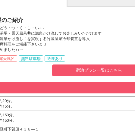
屋のご紹介
どう・つ・く・し・い♪～
浴場・露天風呂共に源泉かけ流しでお楽しみいただけます
源泉かけ流し！を実現する竹製温泉冷却装置を導入
席料理をご堪能下さいませ
めました♪♪～
露天風呂
無料駐車場
送迎あり
宿泊プラン一覧はこちら
20分。
15分。
150分。
150分。
南伊豆町下賀茂４３６―１