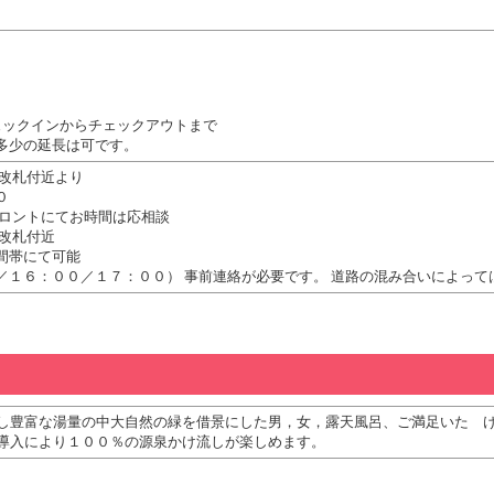
ェックインからチェックアウトまで
多少の延長は可です。
駅改札付近より
０
フロントにてお時間は応相談
駅改札付近
間帯にて可能
／１６：００／１７：００） 事前連絡が必要です。 道路の混み合いによって
し豊富な湯量の中大自然の緑を借景にした男，女，露天風呂、ご満足いたゞ
導入により１００％の源泉かけ流しが楽しめます。