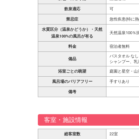
飲泉適応
可
禁忌症
急性疾患(特に
水質区分（温泉かどうか）・天然
天然温泉100％
温泉100%の風呂が有る
料金
宿泊者無料
バスタオル なし
備品
シャンプー、乳
浴室ごとの眺望
庭園と星空・山
風呂場のバリアフリー
手すりあり
備考
客室・施設情報
総客室数
22室