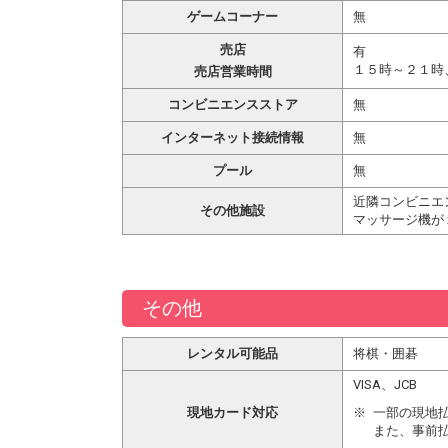
ゲームコーナー
無
売店
有
１５時～２１時
売店営業時間
コンビニエンスストア
無
インターネット接続情報
無
プール
無
近隣コンビニエ
その他施設
マッサージ機が
その他
レンタル可能品
将棋・囲碁
VISA、JCB
現地カード対応
一部の現地
また、事前