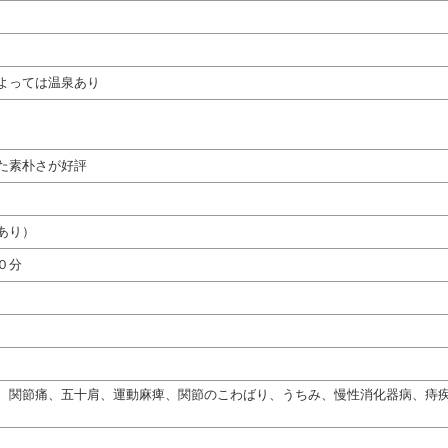
よっては温泉あり
た素朴さが好評
あり）
０分
、関節痛、五十肩、運動麻痺、関節のこわばり、うちみ、慢性消化器病、痔