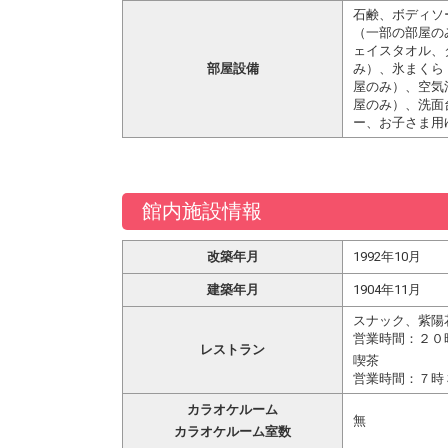
石鹸、ボディソ
（一部の部屋の
ェイスタオル、
部屋設備
み）、氷まくら
屋のみ）、空気
屋のみ）、洗面
ー、お子さま用
館内施設情報
改築年月
1992年10月
建築年月
1904年11月
スナック、紫陽
営業時間：２０
レストラン
喫茶
営業時間：７時
カラオケルーム
無
カラオケルーム室数