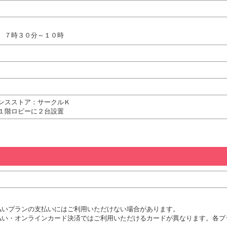
、７時３０分～１０時
ンスストア：サークルＫ
１階ロビーに２台設置
払いプランの支払いにはご利用いただけない場合があります。
払い・オンラインカード決済ではご利用いただけるカードが異なります。各プ