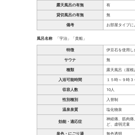
露天風呂の有無
有
貸切風呂の有無
無
備考
お部屋タイプに
風呂名称
「宇治」「貴船」
特徴
伊豆石を使用し
サウナ
無
種類
露天風呂（屋根
入浴可能時間
１５時～９時３
収容人数
10人
性別種別
入替制
温泉泉質
塩化物泉
神経痛、筋肉痛
効能・適応症
ど、虚弱児童
泉色・にごり湯
無色透明