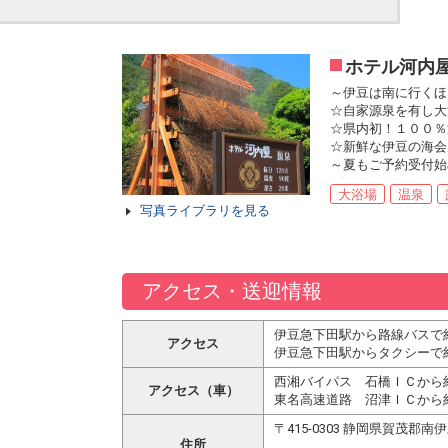
ホテル河内
～伊豆は南に行くほ
☆自家源泉を有し大
☆県内初！１００％
☆新鮮な伊豆の海会
～夏もご予約受付始
大浴場
温泉
写真ライブラリを見る
アクセス・送迎情報
伊豆急下田駅から路線バスで約
アクセス
伊豆急下田駅からタクシーで約
西湘バイパス 石橋ＩＣから約
アクセス（車）
東名高速道路 沼津ＩＣから約
〒415-0303 静岡県賀茂郡
住所