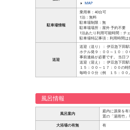
MAP
乗用車：40台可
1泊：無料
駐車場制限：無
駐車場情報
駐車場場所：屋外 予約不要
1泊あたり利用可能時間：チ
駐車場特記事項：利用時間は
送迎（送り）： 伊豆急下田
ホテル発９：００～１０：０
事前連絡が必要です。 当日
送迎
送迎（迎え）： 伊豆急下田
１５：００～１７：００の時
毎時００分（例 １５：００
風呂情報
庭内に源泉を有
風呂案内
置の「湯雨竹」
大浴場の有無
有