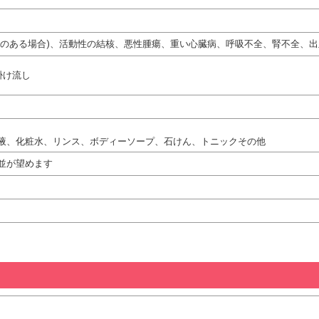
熱のある場合)、活動性の結核、悪性腫瘍、重い心臓病、呼吸不全、腎不全、出
掛け流し
液、化粧水、リンス、ボディーソープ、石けん、トニックその他
並が望めます