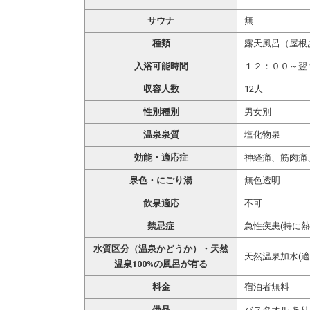
サウナ
無
種類
露天風呂（屋根
入浴可能時間
１２：００～翌
収容人数
12人
性別種別
男女別
温泉泉質
塩化物泉
効能・適応症
神経痛、筋肉痛
泉色・にごり湯
無色透明
飲泉適応
不可
禁忌症
急性疾患(特に熱
水質区分（温泉かどうか）・天然
天然温泉加水(適
温泉100%の風呂が有る
料金
宿泊者無料
備品
バスタオル あり