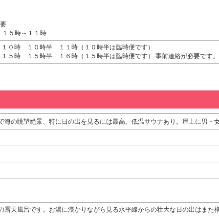
不要
：１５時～１１時
発 １０時 １０時半 １１時（１０時半は臨時便です）
発 １５時 １５時半 １６時（１５時半は臨時便です） 事前連絡が必要です。
で海の眺望絶景、特に日の出を見るには最高。低温サウナあり。屋上に男・
の露天風呂です。お湯に浸かりながら見る水平線からの壮大な日の出はまた