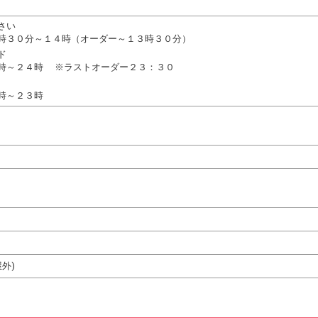
さい
時３０分～１４時（オーダー～１３時３０分）
ド
時～２４時 ※ラストオーダー２３：３０
時～２３時
外)