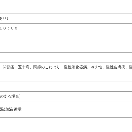
あり）
１０：００
、関節痛、五十肩、関節のこわばり、慢性消化器病、冷え性、慢性皮膚病、
のある場合)
温)加温 循環