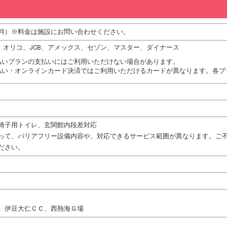
料）※料金は施設にお問い合わせください。
DC、オリコ、JCB、アメックス、セゾン、マスター、ダイナース
払いプランの支払いにはご利用いただけない場合があります。
払い・オンラインカード決済ではご利用いただけるカードが異なります。各プ
椅子用トイレ、玄関館内段差対応
って、バリアフリー設備内容や、対応できるサービス範囲が異なります。ご
ださい。
、伊豆大仁ＣＣ、西熱海Ｇ場