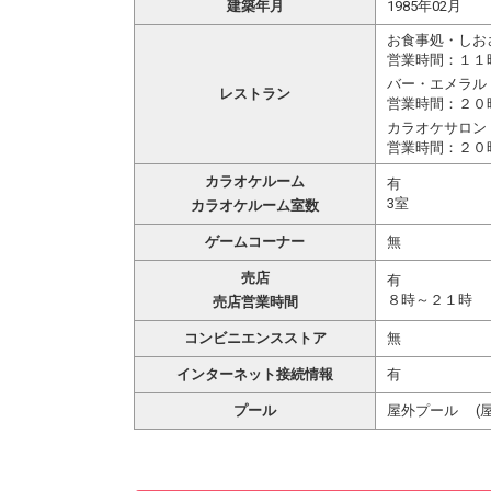
建築年月
1985年02月
お食事処・しお
営業時間：１１
バー・エメラル
レストラン
営業時間：２０
カラオケサロン
営業時間：２０
カラオケルーム
有
3室
カラオケルーム室数
ゲームコーナー
無
売店
有
８時～２１時
売店営業時間
コンビニエンスストア
無
インターネット接続情報
有
プール
屋外プール (屋