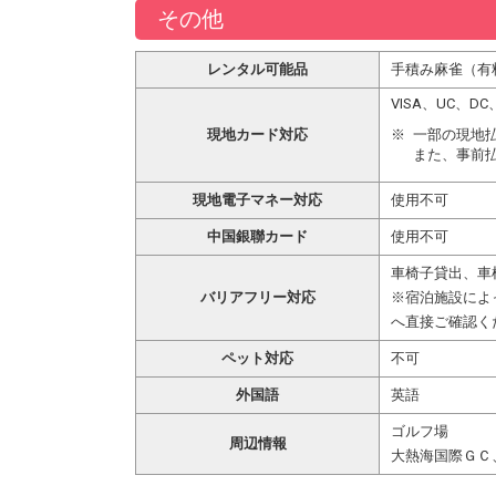
その他
レンタル可能品
手積み麻雀（有
VISA、UC、
現地カード対応
一部の現地
また、事前
現地電子マネー対応
使用不可
中国銀聯カード
使用不可
車椅子貸出、車
バリアフリー対応
※宿泊施設によ
へ直接ご確認く
ペット対応
不可
外国語
英語
ゴルフ場
周辺情報
大熱海国際ＧＣ