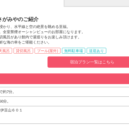
さがみやのご紹介
浸かり、水平線と空の絶景を眺める至福。
。全室禁煙オーシャンビューのお部屋になります。
切風呂があり館内で湯巡りをお楽しみ頂けます。
鮮な海の幸をご堪能ください。
天風呂
貸切風呂
プール(屋外)
無料駐車場
送迎あり
宿泊プラン一覧はこちら
で約7分。
60分。
海市伊豆山６０１