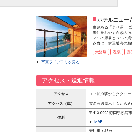
ホテルニュー
由緒ある「走り湯」に
海に挑むやすらぎの宿
２つの源泉と３つの貸
夕食は、伊豆近海の新
大浴場
温泉
露
写真ライブラリを見る
アクセス・送迎情報
アクセス
ＪＲ熱海駅からタクシー
アクセス（車）
東名高速厚木ＩＣから約
〒413-0002 静岡県熱
住所
MAP
乗用車：35台可