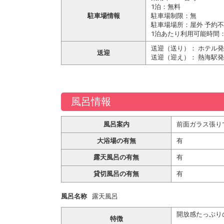
1泊：無料
駐車場情報
駐車場制限：無
駐車場場所：屋外 予約
1泊あたり利用可能時間
送迎（送り）： ホテル
送迎
送迎（迎え）： 熱海駅
風呂情報
風呂案内
前面ガラス張り
大浴場の有無
有
露天風呂の有無
有
貸切風呂の有無
有
風呂名称
露天風呂
開放感たっぷり
特徴