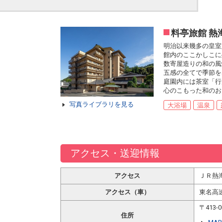
料亭旅館 熱
明治以来幾多の皇室
館内のここかしこに
数寄屋造りの和の風
五感の全てで季節を
庭園内には茶室「行
心のこもった和のお
写真ライブラリを見る
大浴場
温泉
アクセス・送迎情報
アクセス
ＪＲ熱
アクセス（車）
東名高
〒413
住所