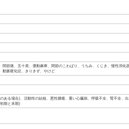
、関節痛、五十肩、運動麻痺、関節のこわばり、うちみ、くじき、慢性消化
、動脈硬化症、きりきず、やけど
熱のある場合)、活動性の結核、悪性腫瘍、重い心臓病、呼吸不全、腎不全、
初期と末期)