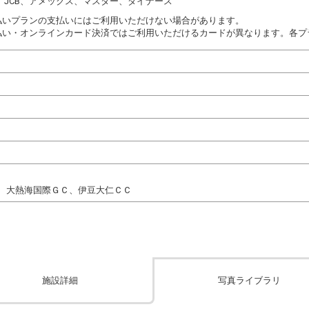
DC、JCB、アメックス、マスター、ダイナース
払いプランの支払いにはご利用いただけない場合があります。
払い・オンラインカード決済ではご利用いただけるカードが異なります。各プ
、大熱海国際ＧＣ、伊豆大仁ＣＣ
施設詳細
写真ライブラリ