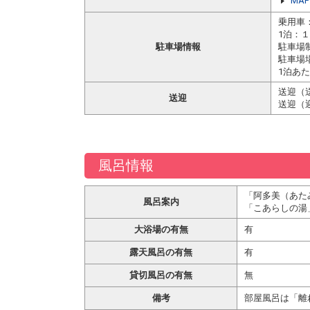
MAP
乗用車：
1泊：
駐車場情報
駐車場
駐車場
1泊あた
送迎（
送迎
送迎（
風呂情報
「阿多美（あた
風呂案内
「こあらしの湯
大浴場の有無
有
露天風呂の有無
有
貸切風呂の有無
無
備考
部屋風呂は「離