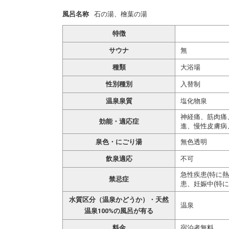
風呂名称
石の湯、檜葉の湯
特徴
サウナ
無
種類
大浴場
性別種別
入替制
温泉泉質
塩化物泉
神経痛、筋肉痛
効能・適応症
進、慢性皮膚病
泉色・にごり湯
無色透明
飲泉適応
不可
急性疾患(特に
禁忌症
患、妊娠中(特に
水質区分（温泉かどうか）・天然
温泉
温泉100%の風呂が有る
料金
宿泊者無料