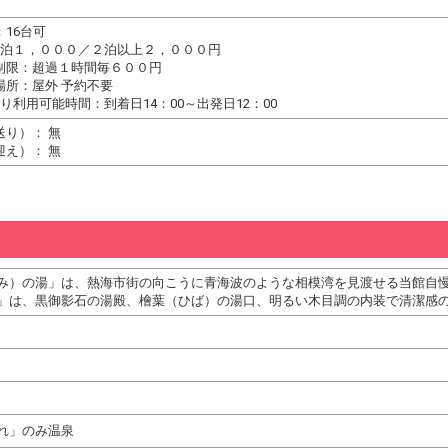
16台可
１泊１，０００／２泊以上２，０００円
制限：超過１時間毎６００円
場所：屋外 予約不要
り利用可能時間：到着日14：00～出発日12：00
送り）： 無
迎え）： 無
み）の湯」は、熱海市街の向こうに青海波のような相模湾を見渡せる当館自
」は、黒御影石の湯殿、檜葉（ひば）の湯口、明るい木目調の内装で清潔感
れ」のみ温泉