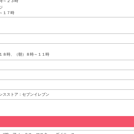
時～２３時
ジ
～１７時
１８時、（朝）８時～１１時
ンスストア：セブンイレブン