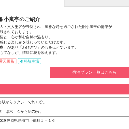
海 小嵐亭のご紹介
人・文人墨客が来訪され、風雅な時を過ごされた旧小嵐亭の情感が
残されております。
情と、心が和む自然の温もり。
感じる楽しみを味わっていただけます。
庵」があり「わびさび」の心を伝えています。
もてなしが、情緒に花を添えます。
露天風呂
有料駐車場
宿泊プラン一覧はこちら
海駅からタクシーで約10分。
速 厚木ＩＣから約70分。
-0029 静岡県熱海市小嵐町１－１６