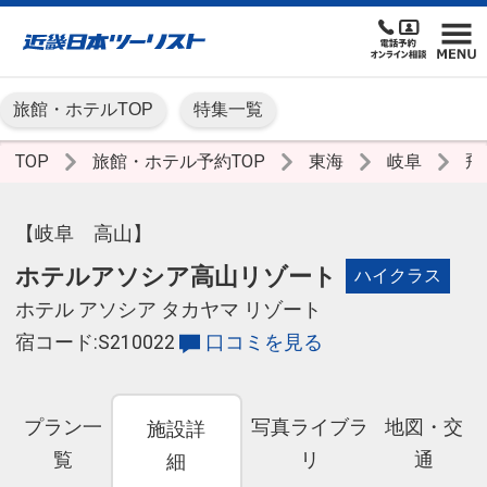
旅館・ホテルTOP
特集一覧
TOP
旅館・ホテル予約TOP
東海
岐阜
飛
【岐阜 高山】
ホテルアソシア高山リゾート
ハイクラス
ホテル アソシア タカヤマ リゾート
宿コード:S210022
口コミを見る
プラン一
写真ライブラ
地図・交
施設詳
覧
リ
通
細