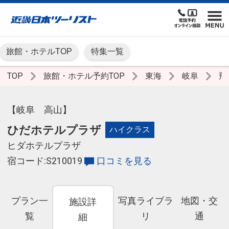
旅館・ホテルTOP
特集一覧
TOP
旅館・ホテル予約TOP
東海
岐阜
飛
【岐阜 高山】
ひだホテルプラザ
ハイクラス
ヒダホテルプラザ
宿コード:S210019
口コミを見る
プラン一
写真ライブラ
地図・交
施設詳
覧
リ
通
細