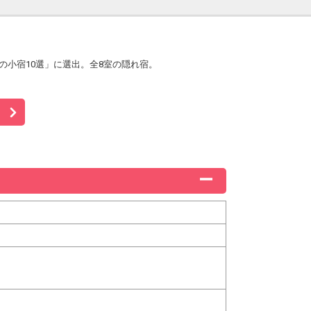
本の小宿10選」に選出。全8室の隠れ宿。