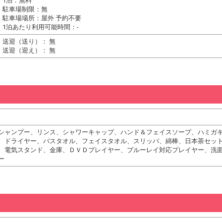
1泊：無料
駐車場制限：無
駐車場場所：屋外 予約不要
1泊あたり利用可能時間：-
送迎（送り）： 無
送迎（迎え）： 無
シャンプー、リンス、シャワーキャップ、ハンド＆フェイスソープ、ハミガ
、ドライヤー、バスタオル、フェイスタオル、スリッパ、綿棒、日本茶セッ
、電気スタンド、金庫、ＤＶＤプレイヤー、ブルーレイ対応プレイヤー、洗
ー