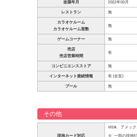
改築年月
2022年03月
レストラン
無
カラオケルーム
無
カラオケルーム室数
ゲームコーナー
無
売店
有
売店営業時間
コンビニエンスストア
無
インターネット接続情報
有 (全室)
プール
無
その他
VISA、アメッ
現地カード対応
一部の現地