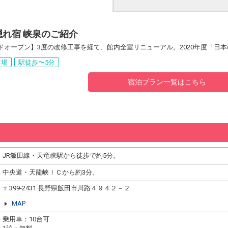
れ宿 峡泉のご紹介
ランドオープン】3度の改修工事を経て、館内全室リニューアル。2020年度「日
車場
駅徒歩〜5分
宿泊プラン一覧はこちら
JR飯田線・天竜峡駅から徒歩で約5分。
中央道・天龍峡ＩＣから約3分。
〒399-2431 長野県飯田市川路４９４２－２
MAP
乗用車：10台可