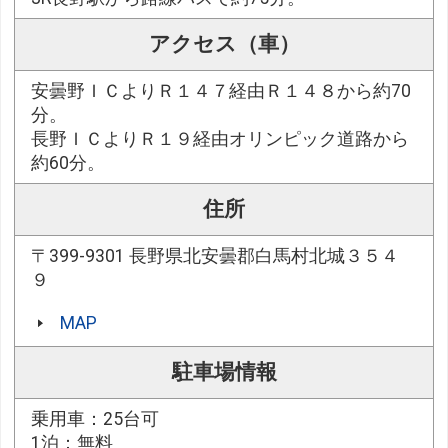
アクセス（車）
安曇野ＩＣよりＲ１４７経由Ｒ１４８から約70
分。
長野ＩＣよりＲ１９経由オリンピック道路から
約60分。
住所
〒399-9301 長野県北安曇郡白馬村北城３５４
９
MAP
駐車場情報
乗用車：25台可
1泊：無料