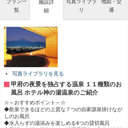
プラン一
写真ライブラ
地図・交
施設詳
覧
リ
通
細
写真ライブラリを見る
甲府の夜景を独占する温泉 １１種類のお
風呂 ホテル神の湯温泉のご紹介
☆～おすすめポイント～☆
◆飲泉できるほどの上質な７つの自家源泉掛けなが
しのお風呂
◆水入らずの湯浴みを楽しめる4つの貸切風呂