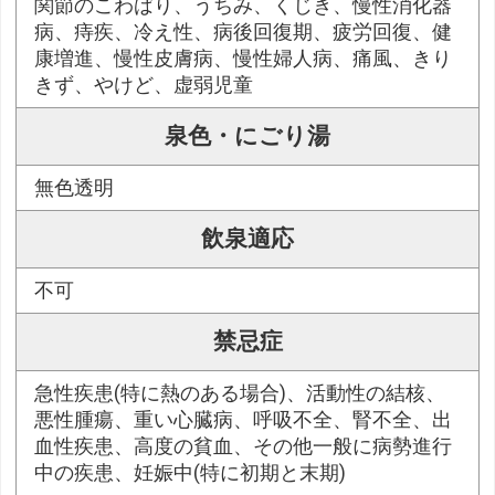
関節のこわばり、うちみ、くじき、慢性消化器
病、痔疾、冷え性、病後回復期、疲労回復、健
康増進、慢性皮膚病、慢性婦人病、痛風、きり
きず、やけど、虚弱児童
泉色・にごり湯
無色透明
飲泉適応
不可
禁忌症
急性疾患(特に熱のある場合)、活動性の結核、
悪性腫瘍、重い心臓病、呼吸不全、腎不全、出
血性疾患、高度の貧血、その他一般に病勢進行
中の疾患、妊娠中(特に初期と末期)