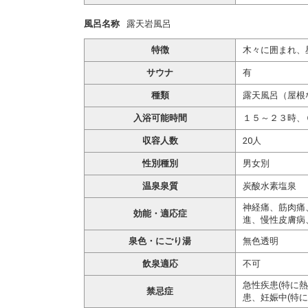
風呂名称
露天岩風呂
特徴
木々に囲まれ、
サウナ
有
種類
露天風呂（屋根
入浴可能時間
１５～２３時、
収容人数
20人
性別種別
男女別
温泉泉質
炭酸水素塩泉
神経痛、筋肉痛
効能・適応症
進、慢性皮膚病
泉色・にごり湯
無色透明
飲泉適応
不可
急性疾患(特に
禁忌症
患、妊娠中(特に