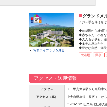
グランドメ
☆彡～手を伸ばせば
◆首都圏から2時間
◆赤ちゃん・小さな
◆大人も子供も、遊
◆ホテル屋上から、
◆豊かな自然・満天
写真ライブラリを見る
大浴場
温泉
アクセス・送迎情報
アクセス
ＪＲ甲斐大泉駅から送迎車で
アクセス（車）
中央自動車道 長坂ＩＣから
〒409-1501 山梨県北杜