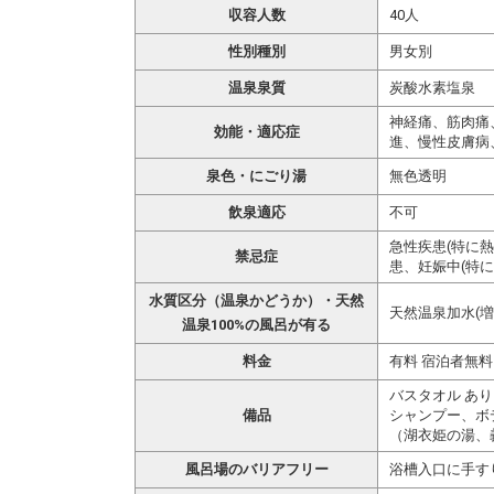
収容人数
40人
性別種別
男女別
温泉泉質
炭酸水素塩泉
神経痛、筋肉痛
効能・適応症
進、慢性皮膚病
泉色・にごり湯
無色透明
飲泉適応
不可
急性疾患(特に
禁忌症
患、妊娠中(特に
水質区分（温泉かどうか）・天然
天然温泉加水(増
温泉100%の風呂が有る
料金
有料 宿泊者無
バスタオル あり
備品
シャンプー、ボ
（湖衣姫の湯、
風呂場のバリアフリー
浴槽入口に手す