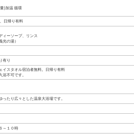
量)加温 循環
料、日帰り有料
ディーソープ、リンス
義光の湯）
り有り
ェイスタオル宿泊者無料。日帰り有料
入浴不可です。
ゆったり広々とした温泉大浴場です。
６～１０時