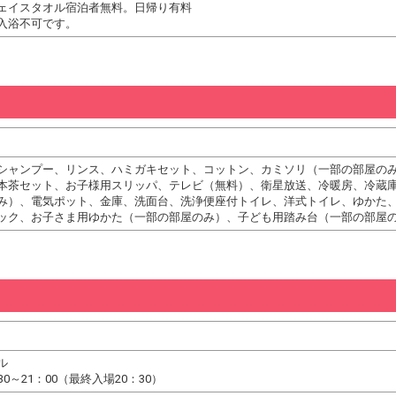
ェイスタオル宿泊者無料。日帰り有料
入浴不可です。
シャンプー、リンス、ハミガキセット、コットン、カミソリ（一部の部屋の
本茶セット、お子様用スリッパ、テレビ（無料）、衛星放送、冷暖房、冷蔵
み）、電気ポット、金庫、洗面台、洗浄便座付トイレ、洋式トイレ、ゆかた、
ック、お子さま用ゆかた（一部の部屋のみ）、子ども用踏み台（一部の部屋
ル
0～21：00（最終入場20：30）