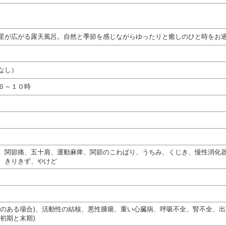
星が広がる露天風呂。自然と季節を感じながらゆったりと癒しのひと時をお
なし）
６～１０時
、関節痛、五十肩、運動麻痺、関節のこわばり、うちみ、くじき、慢性消化
、きりきず、やけど
熱のある場合)、活動性の結核、悪性腫瘍、重い心臓病、呼吸不全、腎不全、
初期と末期)