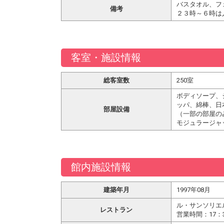
バスタオル、フ
備考
２３時～６時は
客室・施設情報
総客室数
250室
ボディソープ、
ッパ、綿棒、日
部屋設備
（一部の部屋の
モジュラージャ
館内施設情報
建築年月
1997年08月
ル・サンソリエ
レストラン
営業時間：17：3