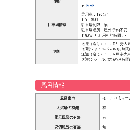
住所
MAP
乗用車：180台可
1泊：無料
駐車場情報
駐車場制限：無
駐車場場所：屋外 予約不要
1泊あたり利用可能時間：-
送迎（送り）： ＪＲ甲斐大
送迎(シャトルバス)のお時
送迎
送迎（迎え）： ＪＲ甲斐大
送迎(シャトルバス)のお時
風呂情報
風呂案内
ゆったり広々で
大浴場の有無
有
露天風呂の有無
有
貸切風呂の有無
無