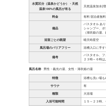
水質区分（温泉かどうか）・天然
天然温泉加水(増
温泉100%の風呂が有る
料金
有料 宿泊者無
バスタオル あり
備品
シャンプー、ボ
（湖衣姫の湯、
浴室ごとの眺望
晴天時星空
風呂場のバリアフリー
浴槽入口に手す
バスタオル、フ
備考
２３時～６時は
風呂名称
男性・義光の湯、女性・湖衣姫の湯
特徴
浴槽も洗い場も
サウナ
有
種類
大浴場
入浴可能時間
１５～２３時、