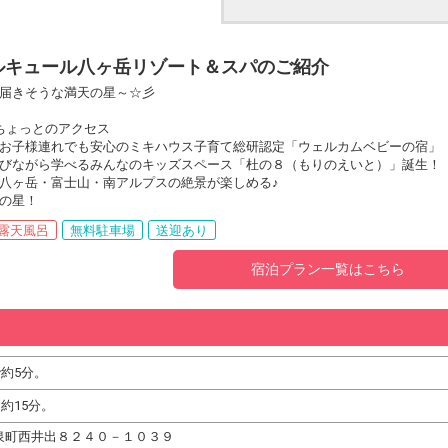
ルキュール八ヶ岳リゾート＆スパのご紹介
届きそうな満天の星～☆彡
ちょっとのアクセス
お子様連れでも安心のミキハウス子育て総研認定「ウェルカムベビーの宿」
びながら学べるみんなのキッズスペース「杜の８（もりのえいと）」誕生！
八ヶ岳・富士山・南アルプスの絶景が楽しめる♪
の星！
露天風呂
無料駐車場
送迎あり
宿泊プラン一覧はこちら
約5分。
約15分。
市大泉町西井出８２４０－１０３９