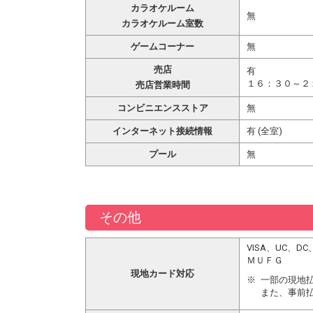
カラオケルーム
無
カラオケルーム室数
ゲームコーナー
無
売店
有
１６：３０～２
売店営業時間
コンビニエンスストア
無
インターネット接続情報
有 (全室)
プール
無
その他
VISA、UC
ＭＵＦＧ
現地カード対応
一部の現地
また、事前