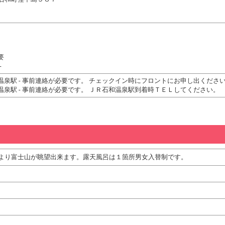
要
-
温泉駅 - 事前連絡が必要です。 チェックイン時にフロントにお申し出くださ
温泉駅 - 事前連絡が必要です。 ＪＲ石和温泉駅到着時ＴＥＬしてください。
より富士山が眺望出来ます。露天風呂は１箇所男女入替制です。