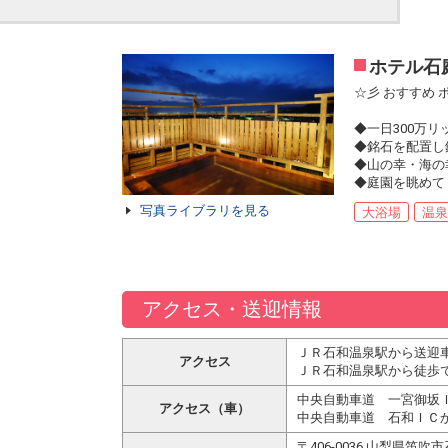
ホテル石
☆彡 おすすめ 
◆一日300万
◆銘石を配置し
◆山の幸・海の
◆庭園を眺めて
写真ライブラリを見る
大浴場
温
アクセス・送迎情報
ＪＲ石和温泉駅から送迎
アクセス
ＪＲ石和温泉駅から徒歩で
中央自動車道 一宮御坂Ｉ
アクセス（車）
中央自動車道 石和ＩＣか
〒406-0036 山梨県笛