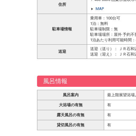
住所
MAP
乗用車：100台可
1泊：無料
駐車場情報
駐車場制限：無
駐車場場所：屋外 予約不
1泊あたり利用可能時間：
送迎（送り）： ＪＲ石和
送迎
送迎（迎え）： ＪＲ石和
風呂情報
風呂案内
最上階展望浴場
大浴場の有無
有
露天風呂の有無
有
貸切風呂の有無
有