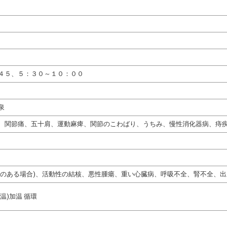
４５、５：３０～１０：００
泉
、関節痛、五十肩、運動麻痺、関節のこわばり、うちみ、慢性消化器病、痔
熱のある場合)、活動性の結核、悪性腫瘍、重い心臓病、呼吸不全、腎不全、出
温)加温 循環