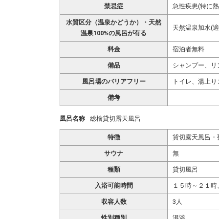
禁忌症
急性疾患(特に
水質区分（温泉かどうか）・天然
天然温泉加水(適
温泉100%の風呂が有る
料金
宿泊者無料
備品
シャンプー、リ
風呂場のバリアフリー
トイレ、湯上り
備考
風呂名称
総檜貸切露天風呂
特徴
貸切露天風呂・
サウナ
無
種類
貸切風呂
入浴可能時間
１５時～２１時
収容人数
3人
性別種別
混浴