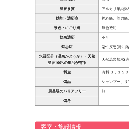
温泉泉質
アルカリ単純温
効能・適応症
神経痛、筋肉痛
泉色・にごり湯
無色透明
飲泉適応
不可
禁忌症
急性疾患(特に
水質区分（温泉かどうか）・天然
天然温泉加水(適
温泉100%の風呂が有る
料金
有料 ３，１５
備品
シャンプー、リ
風呂場のバリアフリー
無
備考
客室・施設情報