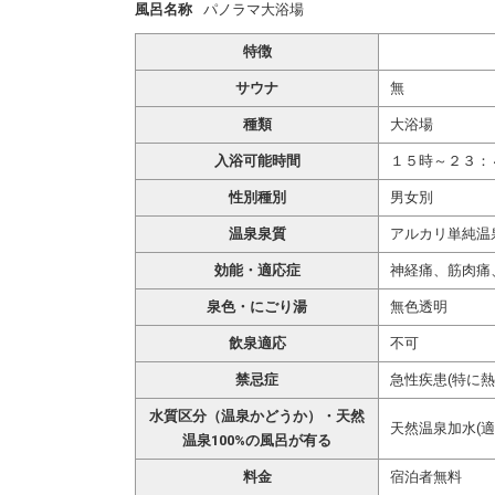
風呂名称
パノラマ大浴場
特徴
サウナ
無
種類
大浴場
入浴可能時間
１５時～２３：
性別種別
男女別
温泉泉質
アルカリ単純温
効能・適応症
神経痛、筋肉痛
泉色・にごり湯
無色透明
飲泉適応
不可
禁忌症
急性疾患(特に
水質区分（温泉かどうか）・天然
天然温泉加水(適
温泉100%の風呂が有る
料金
宿泊者無料