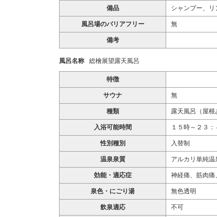
備品
シャンプー、リ
風呂場のバリアフリー
無
備考
風呂名称
総檜展望露天風呂
特徴
サウナ
無
種類
露天風呂（屋根
入浴可能時間
１５時～２３：
性別種別
入替制
温泉泉質
アルカリ単純温
効能・適応症
神経痛、筋肉痛
泉色・にごり湯
無色透明
飲泉適応
不可