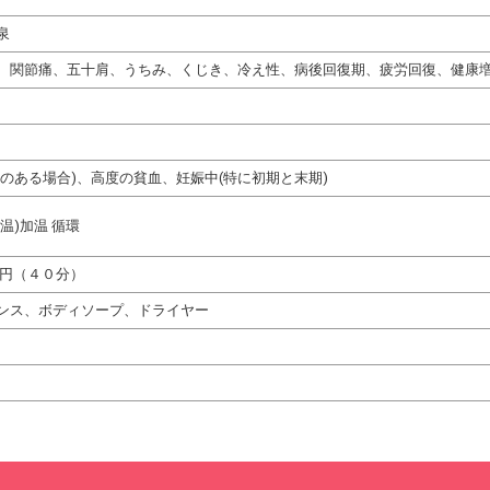
泉
、関節痛、五十肩、うちみ、くじき、冷え性、病後回復期、疲労回復、健康
熱のある場合)、高度の貧血、妊娠中(特に初期と末期)
温)加温 循環
０円（４０分）
ンス、ボディソープ、ドライヤー