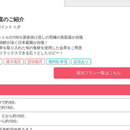
庭のご紹介
ポイント ☆彡
リットルの100％源泉掛け流しの究極の美肌湯が自慢
錦鯉が泳ぐ日本庭園が自慢！
幸を取り入れた旬の食材を使用した会席をご用意
リラックスできる広々としたロビー！
泉
露天風呂
貸切風呂
無料駐車場
送迎あり
宿泊プラン一覧はこちら
車で約5分。
約15分。
Ｃから約10分。
ら約10分。
吹市石和町窪中島５８７