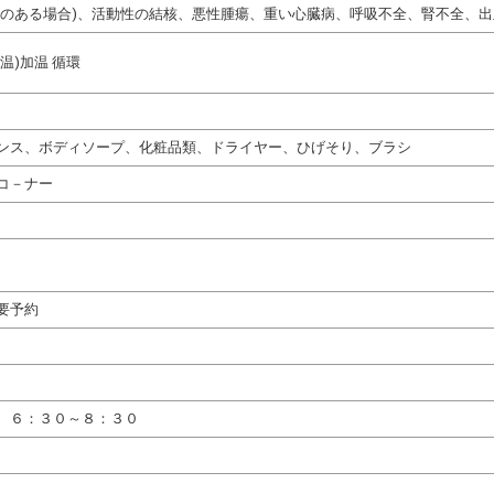
熱のある場合)、活動性の結核、悪性腫瘍、重い心臓病、呼吸不全、腎不全、出
温)加温 循環
ンス、ボディソープ、化粧品類、ドライヤー、ひげそり、ブラシ
コ－ナー
要予約
、６：３０～８：３０