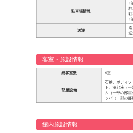
1
駐
駐車場情報
駐
1
送
送迎
送
客室・施設情報
総客室数
6室
石鹸、ボディソ
ト、洗顔液（一
部屋設備
ム（一部の部屋
ッパ（一部の部
館内施設情報