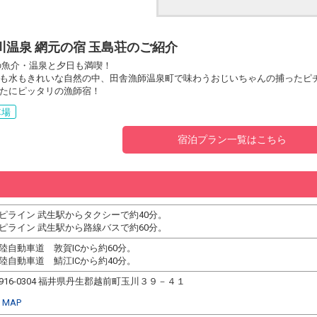
川温泉 網元の宿 玉島荘のご紹介
の魚介・温泉と夕日も満喫！
も水もきれいな自然の中、田舎漁師温泉町で味わうおじいちゃんの捕ったピ
たにピッタリの漁師宿！
車場
宿泊プラン一覧はこちら
ピライン 武生駅からタクシーで約40分。
ピライン 武生駅から路線バスで約60分。
陸自動車道 敦賀ICから約60分。
陸自動車道 鯖江ICから約40分。
916-0304 福井県丹生郡越前町玉川３９－４１
MAP