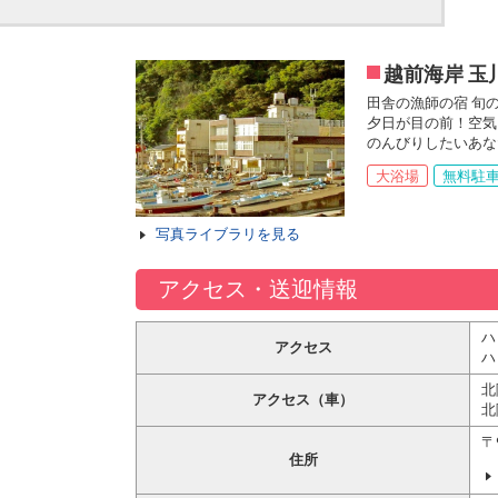
越前海岸 玉
田舎の漁師の宿 旬
夕日が目の前！空気
のんびりしたいあな
大浴場
無料駐
写真ライブラリを見る
アクセス・送迎情報
ハ
アクセス
ハ
北
アクセス（車）
北
〒
住所