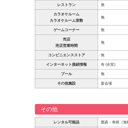
レストラン
無
カラオケルーム
無
カラオケルーム室数
ゲームコーナー
無
売店
無
売店営業時間
コンビニエンスストア
無
インターネット接続情報
有 (全室)
プール
無
その他施設
宴会場
その他
レンタル可能品
囲碁・将棋（