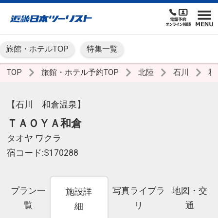
旅館・ホテルTOP
特集一覧
TOP
旅館・ホテル予約TOP
北陸
石川
和
【石川 和倉温泉】
ＴＡＯＹＡ和倉
タオヤ ワクラ
宿コード:S170288
プラン一
写真ライブラ
地図・交
施設詳
覧
リ
通
細