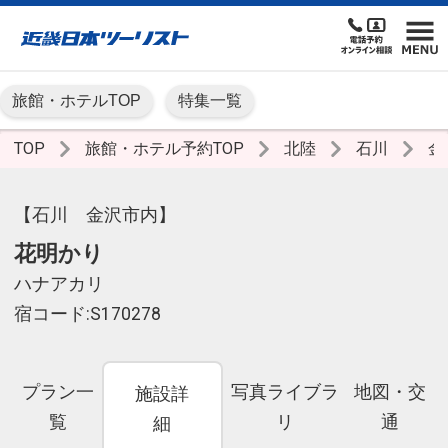
旅館・ホテルTOP
特集一覧
TOP
旅館・ホテル予約TOP
北陸
石川
金
【石川 金沢市内】
花明かり
ハナアカリ
宿コード:S170278
プラン一
写真ライブラ
地図・交
施設詳
覧
リ
通
細