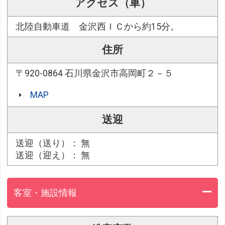
アクセス（車）
北陸自動車道 金沢西ＩＣから約15分。
住所
〒920-0864 石川県金沢市高岡町２－５
MAP
送迎
送迎（送り）： 無
送迎（迎え）： 無
客室・施設情報