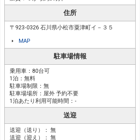
住所
〒923-0326 石川県小松市粟津町イ－３５
MAP
駐車場情報
乗用車：80台可
1泊：無料
駐車場制限：無
駐車場場所：屋外 予約不要
1泊あたり利用可能時間：-
送迎
送迎（送り）： 無
送迎（迎え）： 無