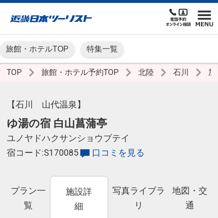
旅館・ホテルTOP
特集一覧
TOP
旅館・ホテル予約TOP
北陸
石川
加
【石川 山代温泉】
ゆ湯の宿 白山菖蒲亭
ユノヤドハクサンショウブテイ
宿コード:S170085
口コミを見る
プラン一
写真ライブラ
地図・交
施設詳
覧
リ
通
細