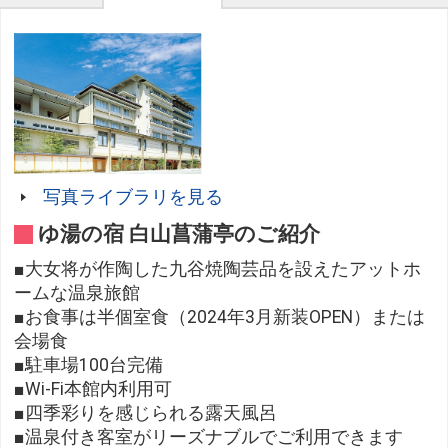
写真ライブラリを見る
ゆ湯の宿 白山菖蒲亭のご紹介
■大女将が作陶した九谷焼陶芸品を設えたアットホ
ームな温泉旅館
■お食事は半個室食（2024年3月新装OPEN）または
会場食
■駐車場100台完備
■Wi-Fi本館内利用可
■四季彩りを感じられる露天風呂
■温泉付き客室がリーズナブルでご利用できます