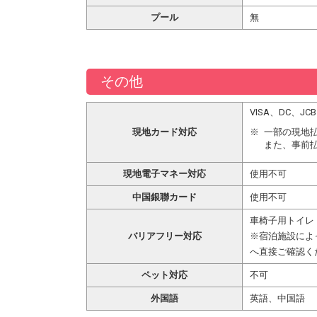
プール
無
その他
VISA、DC、
現地カード対応
一部の現地
また、事前
現地電子マネー対応
使用不可
中国銀聯カード
使用不可
車椅子用トイレ
バリアフリー対応
※宿泊施設によ
へ直接ご確認く
ペット対応
不可
外国語
英語、中国語