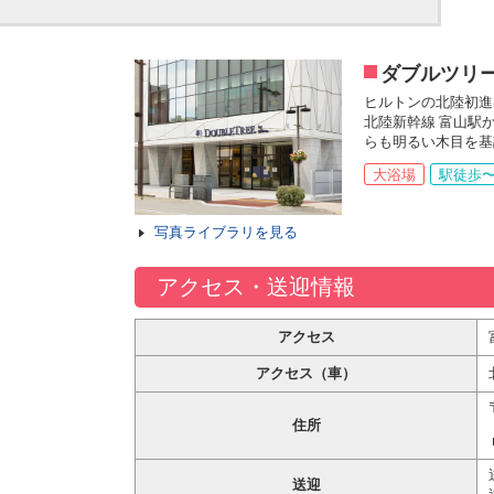
ダブルツリ
ヒルトンの北陸初進
北陸新幹線 富山駅
らも明るい木目を基
大浴場
駅徒歩〜
写真ライブラリを見る
アクセス・送迎情報
アクセス
アクセス（車）
住所
送迎