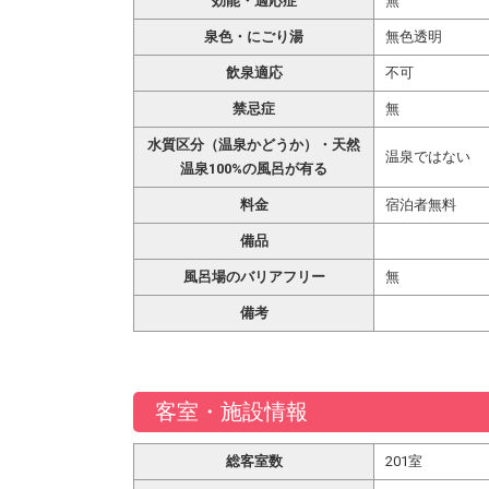
効能・適応症
無
泉色・にごり湯
無色透明
飲泉適応
不可
禁忌症
無
水質区分（温泉かどうか）・天然
温泉ではない
温泉100%の風呂が有る
料金
宿泊者無料
備品
風呂場のバリアフリー
無
備考
客室・施設情報
総客室数
201室