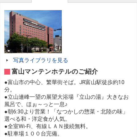
写真ライブラリを見る
富山マンテンホテルのご紹介
●富山市の中心、繁華街そば。JR富山駅徒歩約10
分。
●立山連峰一望の展望大浴場『立山の湯』大きなお
風呂で、ほぉ～っと一息♪
●朝6:30より営業！「なつかしの惣菜・北陸の味」
選べる和・洋定食が人気。
●全室Wi-Fi、有線ＬＡＮ接続無料。
●駐車場１００台完備。