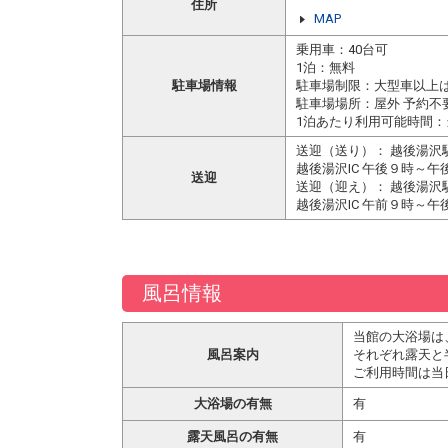
住所
MAP
乗用車：40台可
1泊：無料
駐車場情報
駐車場制限：大型車以上
駐車場場所：屋外 予約不
1泊あたり利用可能時間：当
送迎（送り）： 越後湯沢
越後湯沢IC 午後９時～
送迎
送迎（迎え）： 越後湯沢
越後湯沢IC 午前９時～
風呂情報
当館の大浴場は
風呂案内
それぞれ露天と
ご利用時間は当日
大浴場の有無
有
露天風呂の有無
有