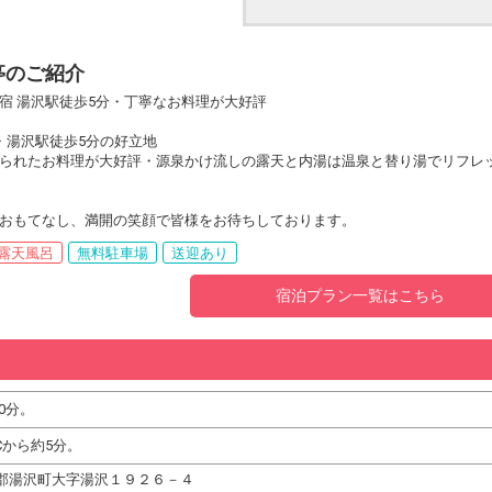
亭のご紹介
宿 湯沢駅徒歩5分・丁寧なお料理が大好評
・湯沢駅徒歩5分の好立地
られたお料理が大好評・源泉かけ流しの露天と内湯は温泉と替り湯でリフレ
おもてなし、満開の笑顔で皆様をお待ちしております。
露天風呂
無料駐車場
送迎あり
宿泊プラン一覧はこちら
0分。
Cから約5分。
南魚沼郡湯沢町大字湯沢１９２６－４