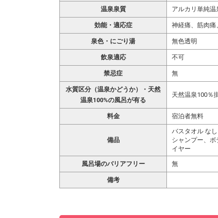
温泉泉質
アルカリ単純温
効能・適応症
神経痛、筋肉痛
泉色・にごり湯
無色透明
飲泉適応
不可
禁忌症
無
水質区分（温泉かどうか）・天然
天然温泉100％
温泉100%の風呂が有る
料金
宿泊者無料
バスタオル なし
備品
シャンプー、ボ
イヤー
風呂場のバリアフリー
無
備考