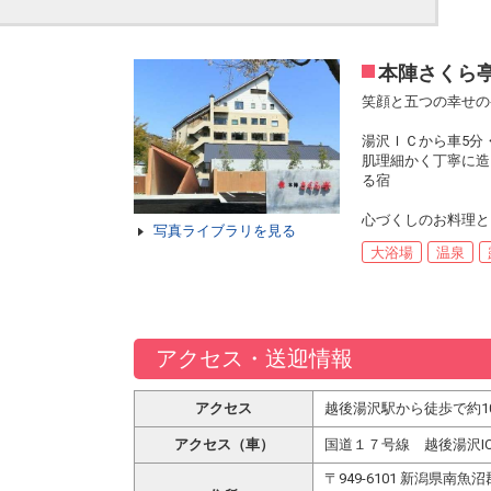
本陣さくら
笑顔と五つの幸せの
湯沢ＩＣから車5分
肌理細かく丁寧に造
る宿
心づくしのお料理と
写真ライブラリを見る
大浴場
温泉
アクセス・送迎情報
アクセス
越後湯沢駅から徒歩で約1
アクセス（車）
国道１７号線 越後湯沢I
〒949-6101 新潟県