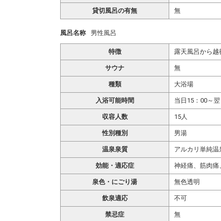
貸切風呂の有無
無
風呂名称
男性風呂
特徴
露天風呂から越
サウナ
無
種類
大浴場
入浴可能時間
当日15：00～翌
収容人数
15人
性別種別
男湯
温泉泉質
アルカリ単純温
効能・適応症
神経痛、筋肉痛
泉色・にごり湯
無色透明
飲泉適応
不可
禁忌症
無