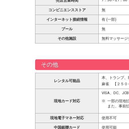
売店営業時間
コンビニエンスストア
無
インターネット接続情報
有 (一部)
プール
無
その他施設
無料マッサージ
その他
本、トランプ、
レンタル可能品
麻雀 【２５０
VISA、DC、
現地カード対応
一部の現地
また、事前
現地電子マネー対応
使用不可
中国銀聯カード
使用可能