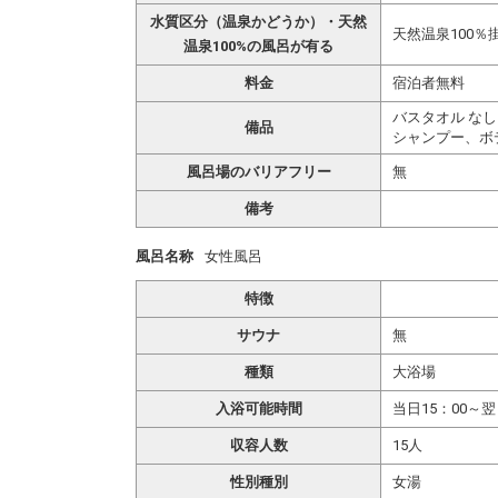
水質区分（温泉かどうか）・天然
天然温泉100％
温泉100%の風呂が有る
料金
宿泊者無料
バスタオル なし
備品
シャンプー、ボ
風呂場のバリアフリー
無
備考
風呂名称
女性風呂
特徴
サウナ
無
種類
大浴場
入浴可能時間
当日15：00～翌
収容人数
15人
性別種別
女湯