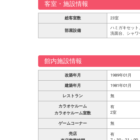
客室・施設情報
総客室数
23室
ハミガキセット
部屋設備
洗面台、シャワ
館内施設情報
改築年月
1989年01月
建築年月
1981年01月
レストラン
無
カラオケルーム
有
2室
カラオケルーム室数
ゲームコーナー
無
売店
有
7：30～21：00