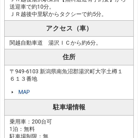
送迎車で約10分。
ＪＲ越後中里駅からタクシーで約5分。
アクセス（車）
関越自動車道 湯沢ＩＣから約6分。
住所
〒949-6103 新潟県南魚沼郡湯沢町大字土樽１
６１３番地
MAP
駐車場情報
乗用車：200台可
1泊：無料
駐車場制限：無