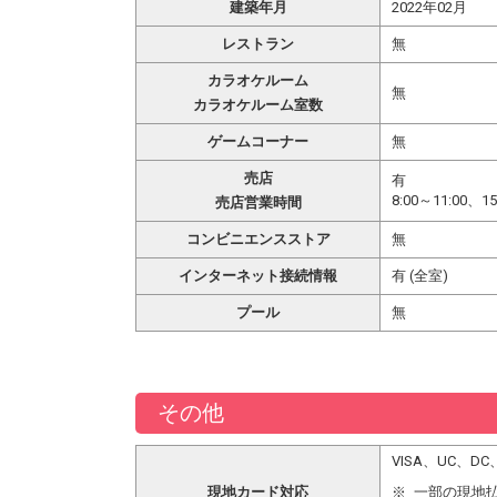
建築年月
2022年02月
レストラン
無
カラオケルーム
無
カラオケルーム室数
ゲームコーナー
無
売店
有
8:00～11:00、15
売店営業時間
コンビニエンスストア
無
インターネット接続情報
有 (全室)
プール
無
その他
VISA、UC、
現地カード対応
一部の現地