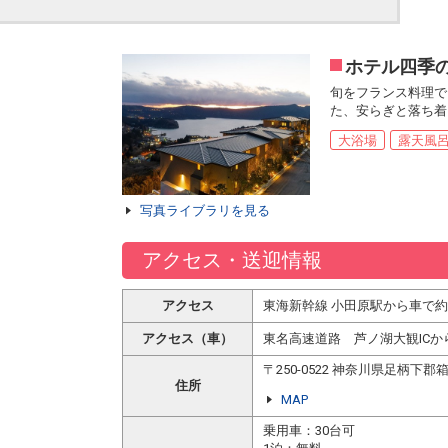
ホテル四季
旬をフランス料理で
た、安らぎと落ち着
大浴場
露天風
写真ライブラリを見る
アクセス・送迎情報
アクセス
東海新幹線 小田原駅から車で約
アクセス（車）
東名高速道路 芦ノ湖大観ICか
〒250-0522 神奈川県足柄
住所
MAP
乗用車：30台可