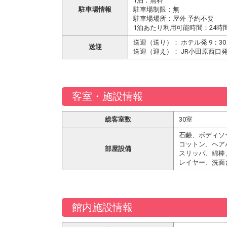
1泊：無料
駐車場情報
駐車場制限：無
駐車場場所：屋外 予約不要
1泊あたり利用可能時間：24時
送迎（送り）： ホテル発 9：
送迎
送迎（迎え）： JR小田原西口
客室・施設情報
総客室数
30室
石鹸、ボディソ
コットン、ヘア
部屋設備
スリッパ、綿棒
レイヤー、洗面
館内施設情報