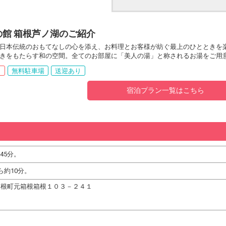
の館 箱根芦ノ湖のご紹介
日本伝統のおもてなしの心を添え、お料理とお客様が紡ぐ最上のひとときを
きをもたらす和の空間。全てのお部屋に「美人の湯」と称されるお湯をご用
呂
無料駐車場
送迎あり
宿泊プラン一覧はこちら
45分。
ら約10分。
下郡箱根町元箱根箱根１０３－２４１