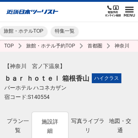
旅館・ホテルTOP
特集一覧
TOP
旅館・ホテル予約TOP
首都圏
神奈川
【神奈川 宮ノ下温泉】
ｂａｒ ｈｏｔｅｌ 箱根香山
ハイクラス
バーホテル ハコネカザン
宿コード:S140554
プラン一
写真ライブラ
地図・交
施設詳
覧
リ
通
細