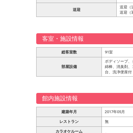
送迎（
送迎
送迎（
客室・施設情報
総客室数
91室
ボディソープ、
部屋設備
綿棒、消臭剤、
台、洗浄便座付
館内施設情報
建築年月
2017年05月
レストラン
無
カラオケルーム