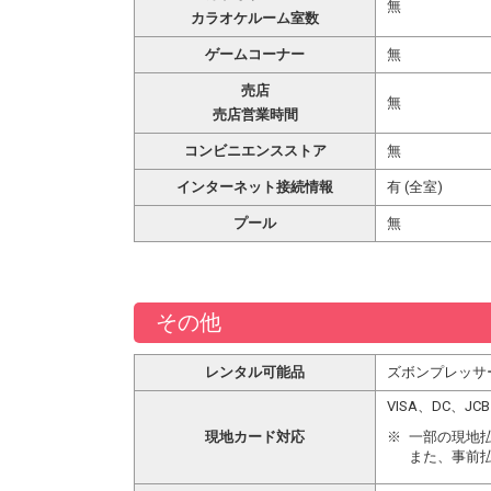
無
カラオケルーム室数
ゲームコーナー
無
売店
無
売店営業時間
コンビニエンスストア
無
インターネット接続情報
有 (全室)
プール
無
その他
レンタル可能品
ズボンプレッサ
VISA、DC、
現地カード対応
一部の現地
また、事前