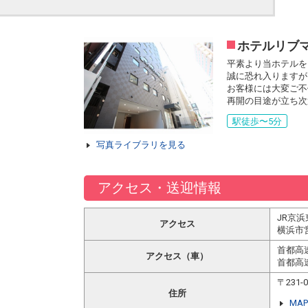
ホテルリブ
平素より当ホテルを
誠に恐れ入りますが
お客様には大変ご不
再開の目途が立ち次
駅徒歩〜5分
写真ライブラリを見る
アクセス・送迎情報
JR京
アクセス
横浜市
首都高
アクセス（車）
首都高
〒231
住所
MAP