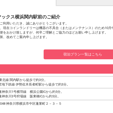
マックス横浜関内駅前のご紹介
ご利用いただき、誠にありがとうございます。
、現在コインランドリーは機器の不具合（またはメンテナンス）のため10月
便をおかけ致しますが、何卒ご理解とご協力のほどお願い申し上げます。
第、改めてご案内申し上げます。
宿泊プラン一覧はこちら
浜東北線 関内駅から徒歩で約3分。
営地下鉄線 伊勢佐木長者町駅から徒歩で約3分。
速神奈川1号横羽線 横浜公園ICから約5分。
速神奈川3号狩場線 阪東橋ICから約5分。
-0048 神奈川県横浜市中区蓬莱町２－３－５