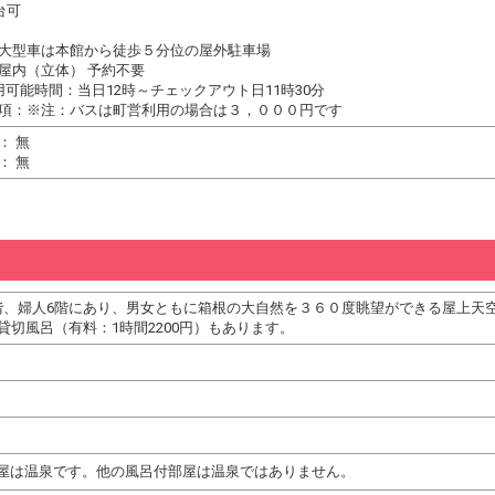
台可
大型車は本館から徒歩５分位の屋外駐車場
屋内（立体） 予約不要
用可能時間：当日12時～チェックアウト日11時30分
項：※注：バスは町営利用の場合は３，０００円です
： 無
： 無
階、婦人6階にあり、男女ともに箱根の大自然を３６０度眺望ができる屋上天
貸切風呂（有料：1時間2200円）もあります。
屋は温泉です。他の風呂付部屋は温泉ではありません。