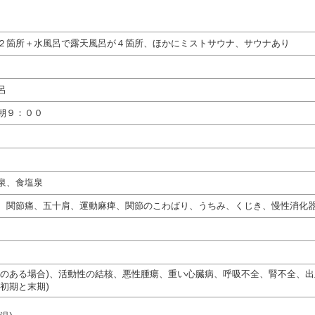
２箇所＋水風呂で露天風呂が４箇所、ほかにミストサウナ、サウナあり
呂
朝９：００
泉、食塩泉
、関節痛、五十肩、運動麻痺、関節のこわばり、うちみ、くじき、慢性消化
熱のある場合)、活動性の結核、悪性腫瘍、重い心臓病、呼吸不全、腎不全、
初期と末期)