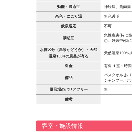
効能・適応症
神経痛、筋肉痛
泉色・にごり湯
無色透明
飲泉適応
不可
急性疾患(特に
禁忌症
患、妊娠中(特に
水質区分（温泉かどうか）・天然
天然温泉100％
温泉100%の風呂が有る
料金
有料 １室１時
バスタオル あり
備品
シャンプー、ボ
風呂場のバリアフリー
無
備考
客室・施設情報