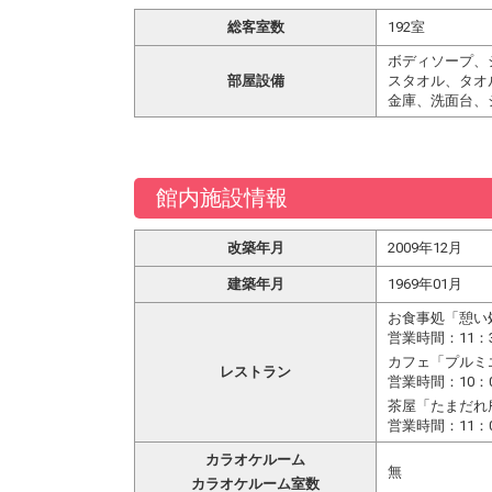
総客室数
192室
ボディソープ、
部屋設備
スタオル、タオ
金庫、洗面台、
館内施設情報
改築年月
2009年12月
建築年月
1969年01月
お食事処「憩い
営業時間：11：
カフェ「プルミ
レストラン
営業時間：10：0
茶屋「たまだれ
営業時間：11：
カラオケルーム
無
カラオケルーム室数