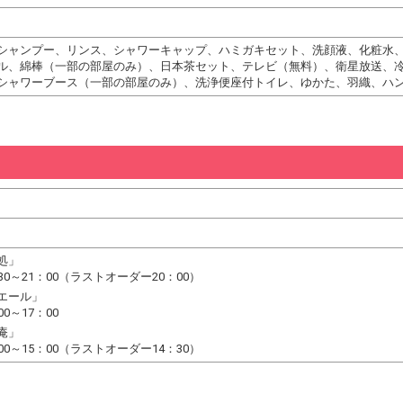
シャンプー、リンス、シャワーキャップ、ハミガキセット、洗顔液、化粧水
ル、綿棒（一部の部屋のみ）、日本茶セット、テレビ（無料）、衛星放送、
シャワーブース（一部の部屋のみ）、洗浄便座付トイレ、ゆかた、羽織、ハ
処」
30～21：00（ラストオーダー20：00）
エール」
0～17：00
庵」
00～15：00（ラストオーダー14：30）