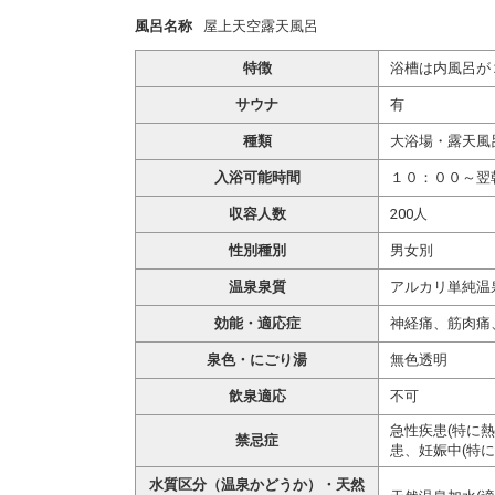
風呂名称
屋上天空露天風呂
特徴
浴槽は内風呂が
サウナ
有
種類
大浴場・露天風
入浴可能時間
１０：００～翌
収容人数
200人
性別種別
男女別
温泉泉質
アルカリ単純温
効能・適応症
神経痛、筋肉痛
泉色・にごり湯
無色透明
飲泉適応
不可
急性疾患(特に
禁忌症
患、妊娠中(特に
水質区分（温泉かどうか）・天然