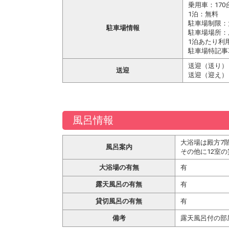
乗用車：170
1泊：無料
駐車場制限：
駐車場情報
駐車場場所：
1泊あたり利
駐車場特記事
送迎（送り）
送迎
送迎（迎え）
風呂情報
大浴場は殿方7
風呂案内
その他に12室の
大浴場の有無
有
露天風呂の有無
有
貸切風呂の有無
有
備考
露天風呂付の部