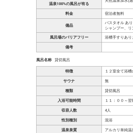
天然温泉加水(適
温泉100%の風呂が有る
料金
宿泊者無料
バスタオル あり
備品
シャンプー、リ
風呂場のバリアフリー
浴槽手すりあり
備考
風呂名称
貸切風呂
特徴
１２室全て浴槽
サウナ
無
種類
貸切風呂
入浴可能時間
１１：００～翌
収容人数
4人
性別種別
混浴
温泉泉質
アルカリ単純温