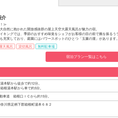
紹介
！≫
大自然に抱かれた開放感抜群の屋上天空大露天風呂が魅力の宿。
イキングでは、季節のおすすめ味覚をシェフがお客様の目の前で腕を振るう
も充実しており、庭園にはパワースポットのひとつ「玉簾の瀧」があります
露天風呂
貸切風呂
無料駐車場
宿泊プラン一覧はこちら
根湯本駅から徒歩で約12分。
 箱根湯本駅から車で約5分。
動車道 箱根口ＩＣから約15分。
11 神奈川県足柄下郡箱根町湯本６８２