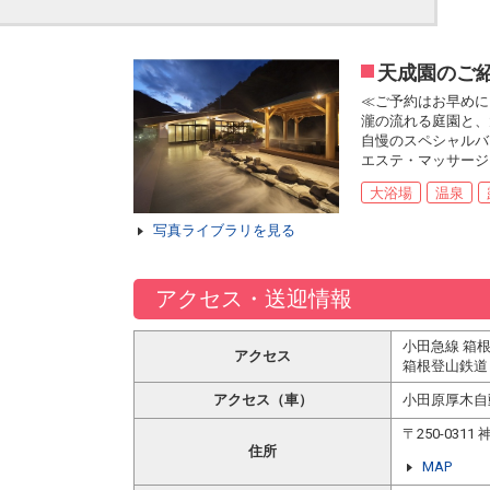
天成園のご
≪ご予約はお早めに
瀧の流れる庭園と、
自慢のスペシャルバ
エステ・マッサージ
大浴場
温泉
写真ライブラリを見る
アクセス・送迎情報
小田急線 箱
アクセス
箱根登山鉄道
アクセス（車）
小田原厚木自
〒250-03
住所
MAP