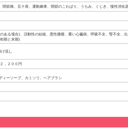
、関節痛、五十肩、運動麻痺、関節のこわばり、うちみ、くじき、慢性消化
熱のある場合)、活動性の結核、悪性腫瘍、重い心臓病、呼吸不全、腎不全、
初期と末期)
掛け流し
間２，２００円
ディーソープ、カミソリ、ヘアブラシ