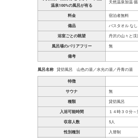
天然温泉加温 
温泉100%の風呂が有る
料金
宿泊者無料
備品
バスタオル なし
浴室ごとの眺望
丹沢の山々と渓
風呂場のバリアフリー
無
備考
風呂名称
貸切風呂 山色の湯／水光の湯／丹青の湯
特徴
サウナ
無
種類
貸切風呂
入浴可能時間
１４時３０分～
収容人数
5人
性別種別
入替制