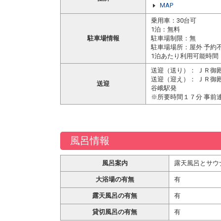
MAP
乗用車：30台可
1泊：無料
駐車場情報
駐車場制限：無
駐車場場所：屋外 予約
1泊あたり利用可能時間
送迎（送り）： ＪＲ御
送迎（迎え）： ＪＲ御
送迎
谷峨駅発
※所要時間１７分 事前
風呂情報
風呂案内
露天風呂とサウ
大浴場の有無
有
露天風呂の有無
有
貸切風呂の有無
有