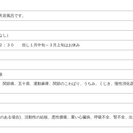
天岩風呂です。
なし）
２２：３０ 但し１月中旬～３月上旬はお休み
泉
、関節痛、五十肩、運動麻痺、関節のこわばり、うちみ、くじき、慢性消化
熱のある場合)、活動性の結核、悪性腫瘍、重い心臓病、呼吸不全、腎不全、