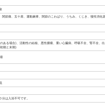
泉
、関節痛、五十肩、運動麻痺、関節のこわばり、うちみ、くじき、慢性消化
熱のある場合)、活動性の結核、悪性腫瘍、重い心臓病、呼吸不全、腎不全、
初期と末期)
循環
流
０分は入浴不可です。