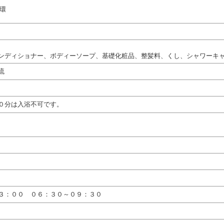
循環
ンディショナー、ボディーソープ、基礎化粧品、整髪料、くし、シャワーキ
流
０分は入浴不可です。
３：００ ０６：３０～０９：３０