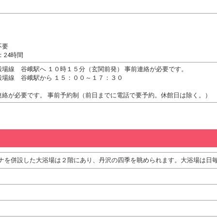
不要
：24時間
殿場線 谷峨駅へ １０時１５分（玄関前発） 事前連絡が必要です。
殿場線 谷峨駅から １５：００～１７：３０
連絡が必要です。 事前予約制（前日までに電話で要予約。休館日は除く。）
ナを併設した大浴場は２階にあり、丹沢の四季を眺められます。大浴場は日