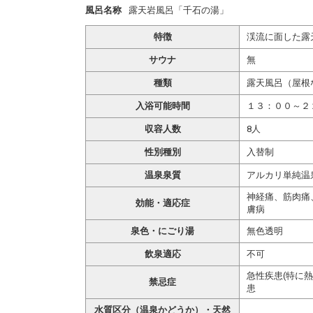
風呂名称
露天岩風呂「千石の湯」
特徴
渓流に面した露
サウナ
無
種類
露天風呂（屋根
入浴可能時間
１３：００～
収容人数
8人
性別種別
入替制
温泉泉質
アルカリ単純温
神経痛、筋肉痛
効能・適応症
膚病
泉色・にごり湯
無色透明
飲泉適応
不可
急性疾患(特に
禁忌症
患
水質区分（温泉かどうか）・天然