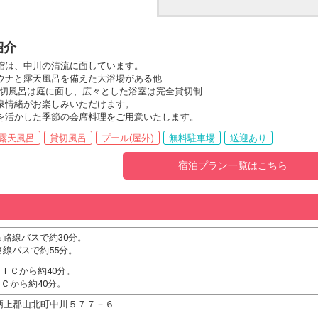
紹介
館は、中川の清流に面しています。
ウナと露天風呂を備えた大浴場がある他
切風呂は庭に面し、広々とした浴室は完全貸切制
泉情緒がお楽しみいただけます。
を活かした季節の会席料理をご用意いたします。
露天風呂
貸切風呂
プール(屋外)
無料駐車場
送迎あり
宿泊プラン一覧はこちら
ら路線バスで約30分。
路線バスで約55分。
ＩＣから約40分。
Ｃから約40分。
県足柄上郡山北町中川５７７－６