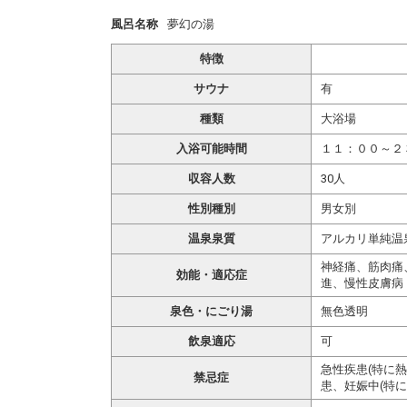
風呂名称
夢幻の湯
特徴
サウナ
有
種類
大浴場
入浴可能時間
１１：００～２
収容人数
30人
性別種別
男女別
温泉泉質
アルカリ単純温
神経痛、筋肉痛
効能・適応症
進、慢性皮膚病
泉色・にごり湯
無色透明
飲泉適応
可
急性疾患(特に
禁忌症
患、妊娠中(特に