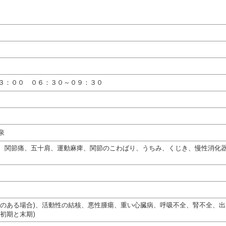
３：００ ０６：３０～０９：３０
泉
、関節痛、五十肩、運動麻痺、関節のこわばり、うちみ、くじき、慢性消化
熱のある場合)、活動性の結核、悪性腫瘍、重い心臓病、呼吸不全、腎不全、
初期と末期)