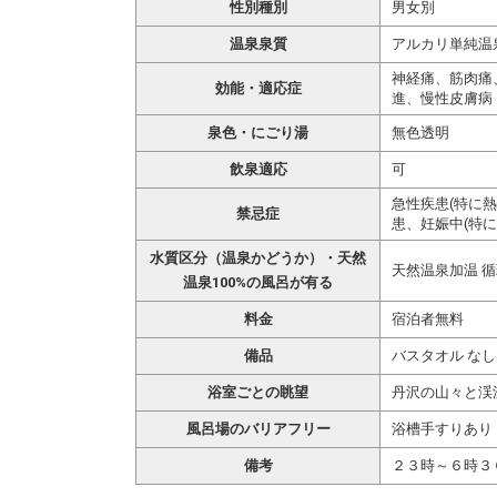
性別種別
男女別
温泉泉質
アルカリ単純温
神経痛、筋肉痛
効能・適応症
進、慢性皮膚病
泉色・にごり湯
無色透明
飲泉適応
可
急性疾患(特に
禁忌症
患、妊娠中(特に
水質区分（温泉かどうか）・天然
天然温泉加温 
温泉100%の風呂が有る
料金
宿泊者無料
備品
バスタオル なし
浴室ごとの眺望
丹沢の山々と渓
風呂場のバリアフリー
浴槽手すりあり
備考
２３時～６時３