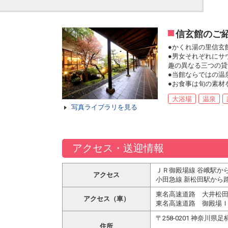
信玄館のご
●かくれ湯の里信玄
●男女それぞれにサ
趣の異なる三つの貸
●当館ならではの温
●お食事は旬の素材
大浴場
温泉
写真ライブラリを見る
アクセス・送迎情報
ＪＲ御殿場線 谷峨駅か
アクセス
小田急線 新松田駅から
東名高速道路 大井松田
アクセス（車）
東名高速道路 御殿場Ｉ
〒258-0201 神奈川
住所