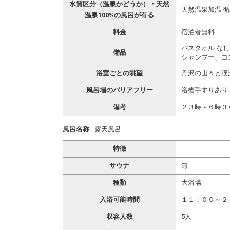
水質区分（温泉かどうか）・天然
天然温泉加温 
温泉100%の風呂が有る
料金
宿泊者無料
バスタオル なし
備品
シャンプー、コ
浴室ごとの眺望
丹沢の山々と渓
風呂場のバリアフリー
浴槽手すりあり
備考
２３時～６時３
風呂名称
露天風呂
特徴
サウナ
無
種類
大浴場
入浴可能時間
１１：００～２
収容人数
5人