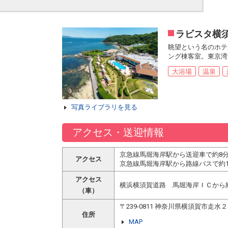
ラビスタ横
眺望という名のホテ
ング棟客室。東京湾
大浴場
温泉
写真ライブラリを見る
アクセス・送迎情報
京急線馬堀海岸駅から送迎車で約8
アクセス
京急線馬堀海岸駅から路線バスで約1
アクセス
横浜横須賀道路 馬堀海岸ＩＣから
（車）
〒239-0811 神奈川県横須賀市走
住所
MAP