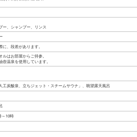
プー、シャンプー、リンス
ー
際に、段差があります。
オルはお部屋からご持参。
油壺温泉を使用しています。
人工炭酸泉、立ちジェット・スチームサウナ」、眺望露天風呂
呂
時～10時