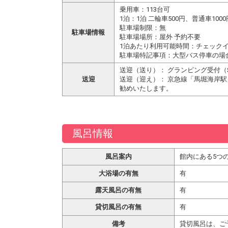
乗用車：113台可
1泊：1泊 二輪車500円、普通車1000
駐車場制限：無
駐車場情報
駐車場場所：屋外 予約不要
1泊あたり利用可能時間：チェック
駐車場特記事項：大型バス停車の場
送迎（送り）： グランピング受付（S
送迎
送迎（迎え）： 京急線「馬堀海岸駅
勧めいたします。
風呂情報
風呂案内
館内にある5つ
大浴場の有無
有
露天風呂の有無
有
貸切風呂の有無
有
備考
貸切風呂は、ご