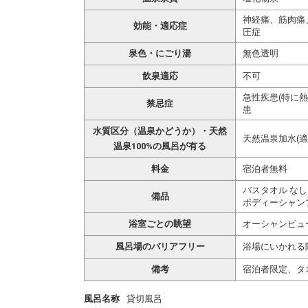
神経痛、筋肉痛
効能・適応症
圧症
泉色・にごり湯
無色透明
飲泉適応
不可
急性疾患(特に
禁忌症
患
水質区分（温泉かどうか）・天然
天然温泉加水(適温
温泉100%の風呂が有る
料金
宿泊者無料
バスタオル なし
備品
ボディーシャン
浴室ごとの眺望
オーシャンビュ
風呂場のバリアフリー
浴場にいかれる
備考
宿泊者限定、タ
風呂名称
貸切風呂