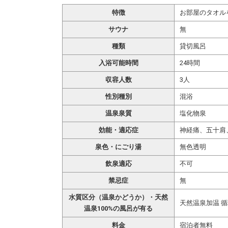
特徴
お部屋のタオル
サウナ
無
種類
貸切風呂
入浴可能時間
24時間
収容人数
3人
性別種別
混浴
温泉泉質
塩化物泉
効能・適応症
神経痛、五十肩
泉色・にごり湯
無色透明
飲泉適応
不可
禁忌症
無
水質区分（温泉かどうか）・天然
天然温泉加温 
温泉100%の風呂が有る
料金
宿泊者無料