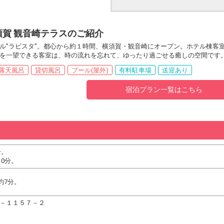
須賀 観音崎テラスのご紹介
ル”ラビスタ”。都心から約１時間、横須賀・観音崎にオープン。ホテル棟客
を一望できる客室は、時の流れを忘れて、ゆったり過ごせる癒しの空間です
露天風呂
貸切風呂
プール(屋外)
有料駐車場
送迎あり
宿泊プラン一覧はこちら
分。
0分。
約7分。
水２－１１５７－２