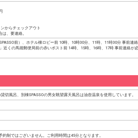
円
インからチェックアウト
合は、要連絡。
PASSO前）、ホテル棟ロビー前 10時、10時30分、11時、11時30分 事
」近くの馬堀郵便局前の赤いポスト前 14時、15時、16時、17時 事前連絡
の貸切風呂、別棟SPASSOの男女眺望露天風呂は油壺温泉を使用しています。
予約制ではございません。ご利用時間は45分となります。