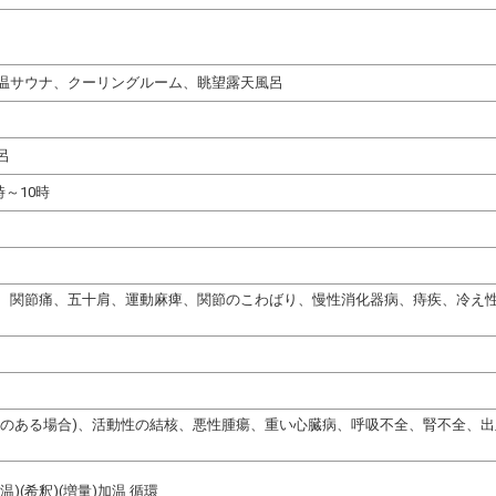
温サウナ、クーリングルーム、眺望露天風呂
呂
時～10時
、関節痛、五十肩、運動麻痺、関節のこわばり、慢性消化器病、痔疾、冷え
熱のある場合)、活動性の結核、悪性腫瘍、重い心臓病、呼吸不全、腎不全、
)(希釈)(増量)加温 循環