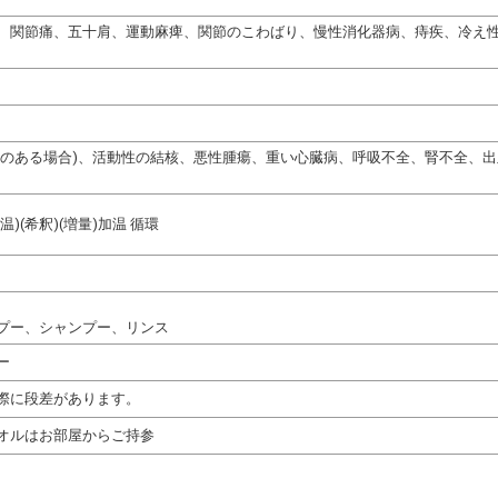
、関節痛、五十肩、運動麻痺、関節のこわばり、慢性消化器病、痔疾、冷え
熱のある場合)、活動性の結核、悪性腫瘍、重い心臓病、呼吸不全、腎不全、
)(希釈)(増量)加温 循環
プー、シャンプー、リンス
ー
際に段差があります。
オルはお部屋からご持参