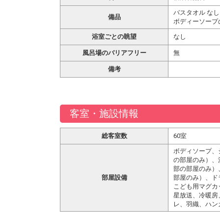
バスタオル なし
備品
ボディーソープ
浴室ごとの眺望
なし
風呂場のバリアフリー
無
備考
客室・施設情報
総客室数
60室
ボディソープ、
の部屋のみ）、
部の部屋のみ）
部屋設備
部屋のみ）、ド
こども用マグカ
星放送、冷暖房
レ、羽織、ハン