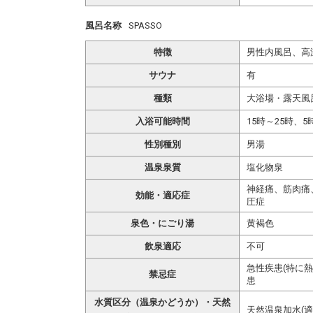
風呂名称
SPASSO
特徴
男性内風呂、高
サウナ
有
種類
大浴場・露天風
入浴可能時間
15時～25時、5
性別種別
男湯
温泉泉質
塩化物泉
神経痛、筋肉痛
効能・適応症
圧症
泉色・にごり湯
黄褐色
飲泉適応
不可
急性疾患(特に
禁忌症
患
水質区分（温泉かどうか）・天然
天然温泉加水(適温