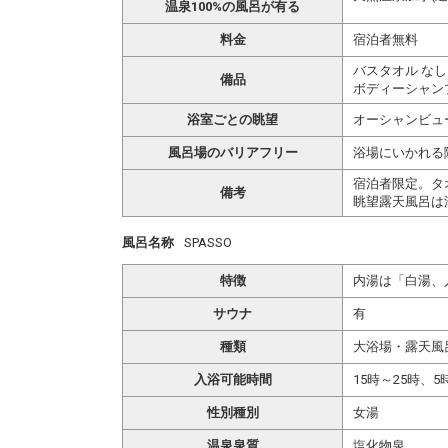
温泉100%の風呂が有る
料金
宿泊者無料
バスタオル なし
備品
ボディーシャン
浴室ごとの眺望
オーシャンビュ
風呂場のバリアフリー
浴場にいかれる
宿泊者限定。タ
備考
眺望露天風呂は
風呂名称
SPASSO
特徴
内湯は「白湯、
サウナ
有
種類
大浴場・露天風
入浴可能時間
15時～25時、5
性別種別
女湯
温泉泉質
塩化物泉