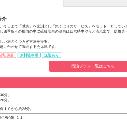
紹介
、今日まで「誠実」を家訓とし「気くばりのサービス」をモットーとしてい
し四季折々の風情の中に硫酸塩泉の源泉は四六時中混々と流れ出で、総檜造
しい旅のくつろぎ方法を提案。
趣に合わせて調理する会席風です。
貸切風呂
無料駐車場
送迎あり
宿泊プラン一覧はこちら
30分。
20分。
保ＩＣから約25分。
渋川市伊香保町１１