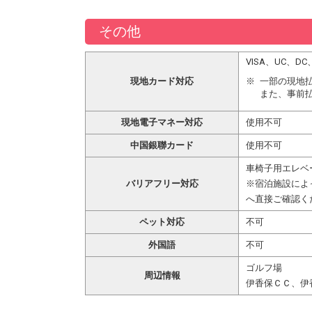
その他
VISA、UC、
現地カード対応
一部の現地
また、事前
現地電子マネー対応
使用不可
中国銀聯カード
使用不可
車椅子用エレベ
バリアフリー対応
※宿泊施設によ
へ直接ご確認く
ペット対応
不可
外国語
不可
ゴルフ場
周辺情報
伊香保ＣＣ、伊