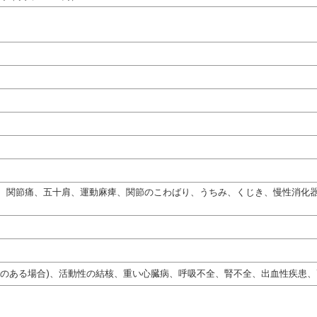
、関節痛、五十肩、運動麻痺、関節のこわばり、うちみ、くじき、慢性消化
熱のある場合)、活動性の結核、重い心臓病、呼吸不全、腎不全、出血性疾患、