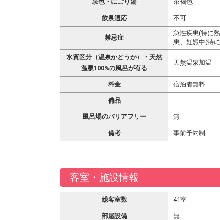
泉色・にごり湯
茶褐色
飲泉適応
不可
急性疾患(特に
禁忌症
患、妊娠中(特に
水質区分（温泉かどうか）・天然
天然温泉加温
温泉100%の風呂が有る
料金
宿泊者無料
備品
風呂場のバリアフリー
無
備考
事前予約制
客室・施設情報
総客室数
41室
部屋設備
無