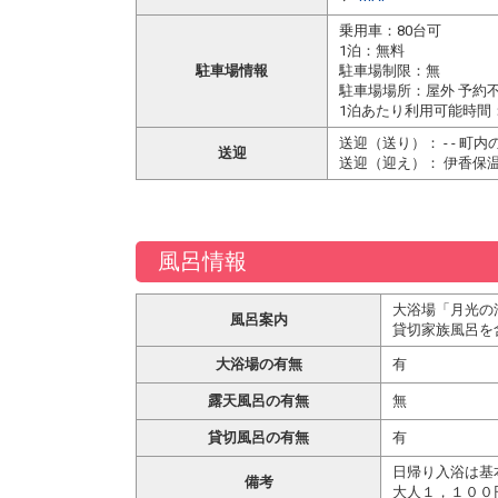
乗用車：80台可
1泊：無料
駐車場情報
駐車場制限：無
駐車場場所：屋外 予約
1泊あたり利用可能時間：
送迎（送り）： - - 町
送迎
送迎（迎え）： 伊香保
風呂情報
大浴場「月光の
風呂案内
貸切家族風呂を
大浴場の有無
有
露天風呂の有無
無
貸切風呂の有無
有
日帰り入浴は基
備考
大人１，１００