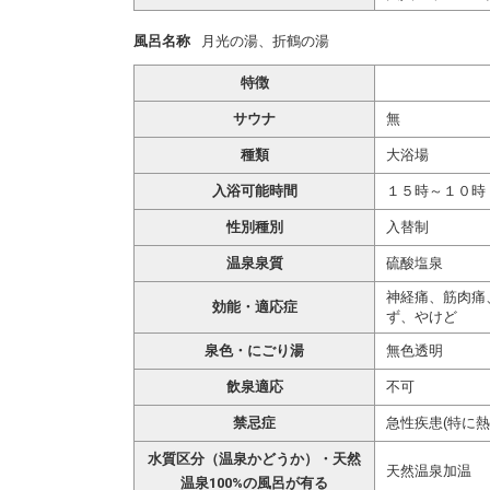
風呂名称
月光の湯、折鶴の湯
特徴
サウナ
無
種類
大浴場
入浴可能時間
１５時～１０時
性別種別
入替制
温泉泉質
硫酸塩泉
神経痛、筋肉痛
効能・適応症
ず、やけど
泉色・にごり湯
無色透明
飲泉適応
不可
禁忌症
急性疾患(特に
水質区分（温泉かどうか）・天然
天然温泉加温
温泉100%の風呂が有る