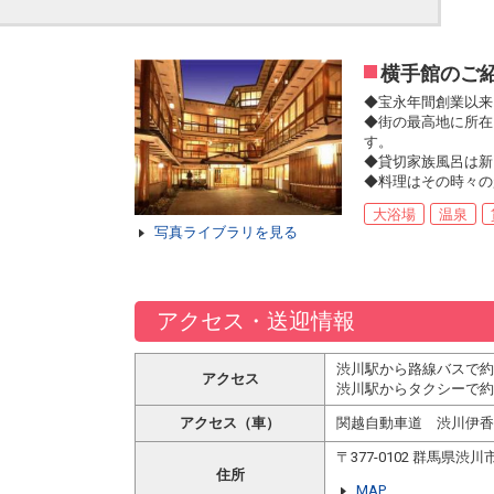
横手館のご
◆宝永年間創業以来
◆街の最高地に所在
す。
◆貸切家族風呂は新
◆料理はその時々の
大浴場
温泉
写真ライブラリを見る
アクセス・送迎情報
渋川駅から路線バスで約
アクセス
渋川駅からタクシーで約
アクセス（車）
関越自動車道 渋川伊香
〒377-0102 群馬県
住所
MAP