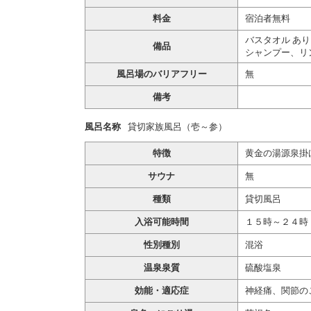
料金
宿泊者無料
バスタオル あり
備品
シャンプー、リ
風呂場のバリアフリー
無
備考
風呂名称
貸切家族風呂（壱～参）
特徴
黄金の湯源泉掛
サウナ
無
種類
貸切風呂
入浴可能時間
１５時～２４時
性別種別
混浴
温泉泉質
硫酸塩泉
効能・適応症
神経痛、関節の