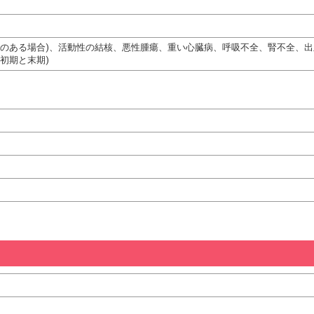
熱のある場合)、活動性の結核、悪性腫瘍、重い心臓病、呼吸不全、腎不全、
初期と末期)