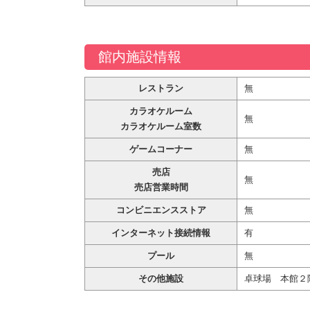
館内施設情報
レストラン
無
カラオケルーム
無
カラオケルーム室数
ゲームコーナー
無
売店
無
売店営業時間
コンビニエンスストア
無
インターネット接続情報
有
プール
無
その他施設
卓球場 本館２