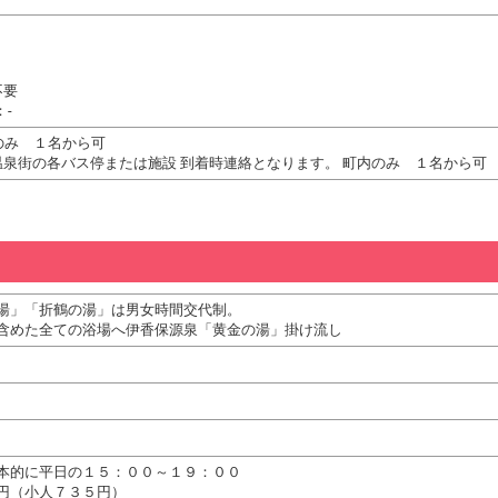
不要
-
内のみ １名から可
温泉街の各バス停または施設 到着時連絡となります。 町内のみ １名から可
湯」「折鶴の湯」は男女時間交代制。
含めた全ての浴場へ伊香保源泉「黄金の湯」掛け流し
本的に平日の１５：００～１９：００
円（小人７３５円）