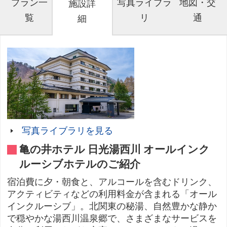
プラン一
写真ライブラ
地図・交
施設詳
覧
リ
通
細
写真ライブラリを見る
亀の井ホテル 日光湯西川 オールインク
ルーシブホテルのご紹介
宿泊費に夕・朝食と、アルコールを含むドリンク、
アクティビティなどの利用料金が含まれる「オール
インクルーシブ」。北関東の秘湯、自然豊かな静か
で穏やかな湯西川温泉郷で、さまざまなサービスを