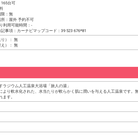
165台可
料
制限：無
所：屋外 予約不可
り利用可能時間：-
記事項：カーナビマップコード：39 523 676*81
り）： 無
え）： 無
すラジウム人工温泉大浴場「旅人の湯」
により軟水化された、水当たりが軟らかく肌に潤いを与える人工温泉です。
れます。