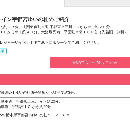
トイン宇都宮ゆいの杜のご紹介
で約２３分。北関東自動車道 宇都宮上三川ＩＣから車で約２０分。
ＩＣから車で約４０分。大浴場完備・平面駐車場１６６台（先着順・無料）
レジャーやイベントまであらゆるシーンでご利用ください。
車場
宿泊プラン一覧はこちら
都宮LRT ゆいの杜西停留所から徒歩で約3分。
動車道 宇都宮上三川 から約20分。
車道 宇都宮ＩＣ から約40分。
-3226 栃木県宇都宮市ゆいの杜１－２－８８