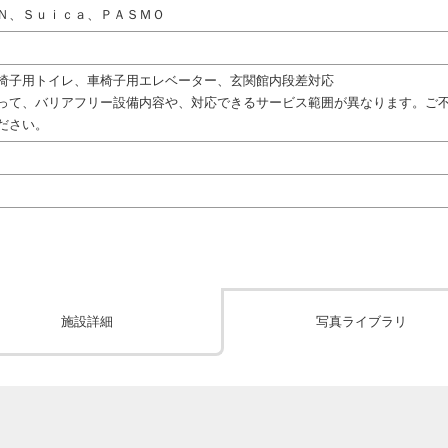
Ｎ、Ｓｕｉｃａ、ＰＡＳＭＯ
椅子用トイレ、車椅子用エレベーター、玄関館内段差対応
って、バリアフリー設備内容や、対応できるサービス範囲が異なります。ご
ださい。
施設詳細
写真ライブラリ