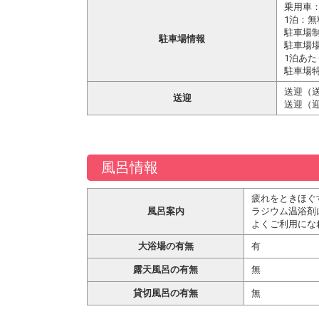
乗用車：
1泊：無
駐車場
駐車場情報
駐車場場
1泊あた
駐車場特
送迎（送
送迎
送迎（迎
風呂情報
疲れをときほぐ
風呂案内
ラジウム温浴剤
よくご利用にな
大浴場の有無
有
露天風呂の有無
無
貸切風呂の有無
無