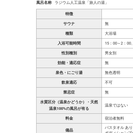
風呂名称
ラジウム人工温泉「旅人の湯」
特徴
サウナ
無
種類
大浴場
入浴可能時間
15：00～2：00
性別種別
男女別
効能・適応症
無
泉色・にごり湯
無色透明
飲泉適応
不可
禁忌症
無
水質区分（温泉かどうか）・天然
温泉ではない
温泉100%の風呂が有る
料金
宿泊者無料
バスタオル あり
備品
ボディシャンプ