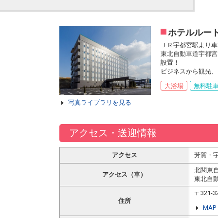
ホテルルー
ＪＲ宇都宮駅より車
東北自動車道宇都宮
設置！
ビジネスから観光、
大浴場
無料駐
写真ライブラリを見る
アクセス・送迎情報
アクセス
芳賀・宇
北関東自
アクセス（車）
東北自動
〒321
住所
MAP