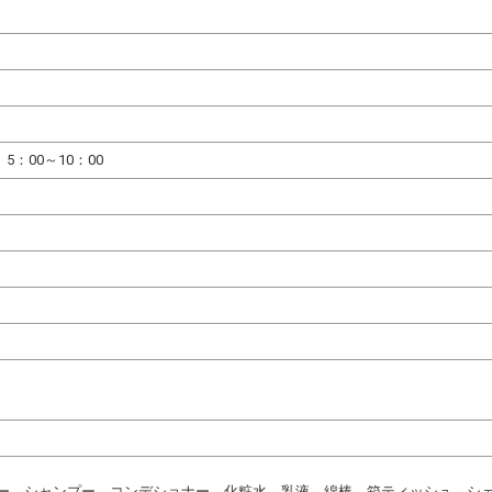
、5：00～10：00
ー、シャンプー、コンデショナー、化粧水、乳液、綿棒、箱ティッシュ、シ