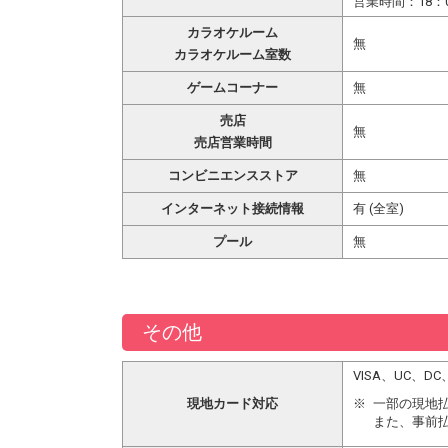
営業時間：18：0
カラオケルーム
無
カラオケルーム室数
ゲームコーナー
無
売店
無
売店営業時間
コンビニエンスストア
無
インターネット接続情報
有 (全室)
プール
無
その他
VISA、UC、
現地カード対応
一部の現地
また、事前