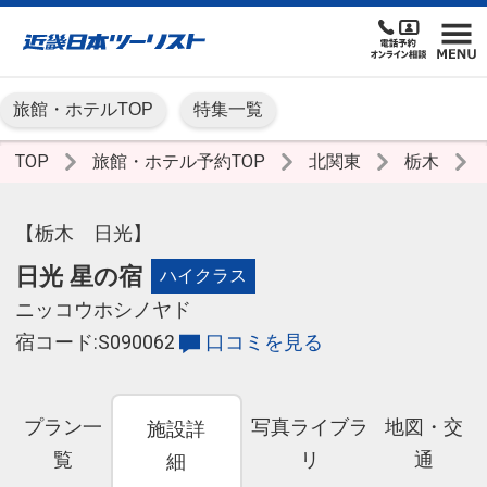
旅館・ホテルTOP
特集一覧
TOP
旅館・ホテル予約TOP
北関東
栃木
【栃木 日光】
日光 星の宿
ハイクラス
ニッコウホシノヤド
宿コード:S090062
口コミを見る
プラン一
写真ライブラ
地図・交
施設詳
覧
リ
通
細