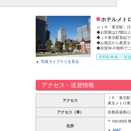
ホテルメト
≪ＪＲ「東京駅」日
◆お部屋は27階以
◆ＪＲ東京駅直結で
◆お風呂から夜景を
◆全室Wi-Fi無料
有料駐車場
駅徒
写真ライブラリを見る
アクセス・送迎情報
ＪＲ「東京駅
アクセス
東京メトロ東
アクセス（車）
首都高速都心
〒100-00
住所
MAP