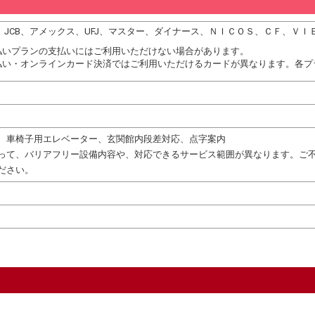
DC、JCB、アメックス、UFJ、マスター、ダイナース、ＮＩＣＯＳ、ＣＦ、ＶＩ
払いプランの支払いにはご利用いただけない場合があります。
払い・オンラインカード決済ではご利用いただけるカードが異なります。各プ
、車椅子用エレベーター、玄関館内段差対応、点字案内
って、バリアフリー設備内容や、対応できるサービス範囲が異なります。ご
ださい。