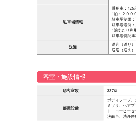
乗用車：126
1泊：２００
駐車場制限：
駐車場情報
駐車場場所：
1泊あたり利
駐車場特記事
送迎（送り）
送迎
送迎（迎え）
客室・施設情報
総客室数
337室
ボディソープ、
ミソリ、ヘアブ
部屋設備
ト、コーヒーセ
洗面台、洗浄便