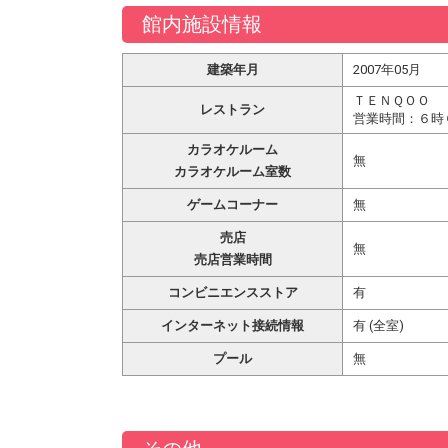
館内施設情報
建築年月
2007年05月
ＴＥＮＱＯＯ
レストラン
営業時間：６時
カラオケルーム
無
カラオケルーム室数
ゲームコーナー
無
売店
無
売店営業時間
コンビニエンスストア
有
インターネット接続情報
有 (全室)
プール
無