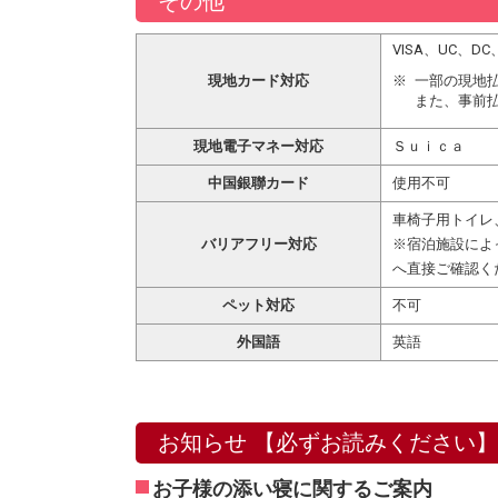
その他
VISA、UC、
現地カード対応
一部の現地
また、事前
現地電子マネー対応
Ｓｕｉｃａ
中国銀聯カード
使用不可
車椅子用トイレ
バリアフリー対応
※宿泊施設によ
へ直接ご確認く
ペット対応
不可
外国語
英語
お知らせ 【必ずお読みください】
お子様の添い寝に関するご案内