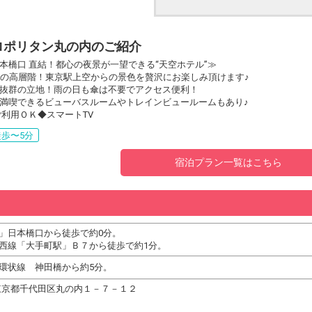
ロポリタン丸の内のご紹介
本橋口 直結！都心の夜景が一望できる“天空ホテル”≫
上の高層階！東京駅上空からの景色を贅沢にお楽しみ頂けます♪
抜群の立地！雨の日も傘は不要でアクセス便利！
満喫できるビューバスルームやトレインビュールームもあり♪
でご利用ＯＫ◆スマートTV
歩〜5分
宿泊プラン一覧はこちら
」日本橋口から徒歩で約0分。
西線「大手町駅」Ｂ７から徒歩で約1分。
環状線 神田橋から約5分。
05 東京都千代田区丸の内１－７－１２