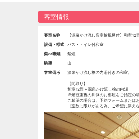
客室情報
客室名称
【源泉かけ流し客室檜風呂付】和室12
設備・様式
バス・トイレ付和室
禁or喫煙
禁煙
眺望
山
客室備考
源泉かけ流し檜の内湯付きの和室。
【間取り】
和室12畳＋源泉かけ流し檜の内湯
※景観重視の川側のお部屋をご指定の場
ご希望の場合は、予約フォームまたは
（室数に限りがある為、ご希望に添え