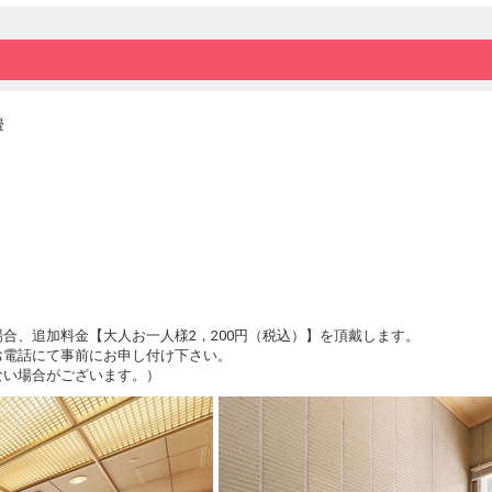
・萬国屋名物の鯛茶漬けと山形味覚の和朝食
地場産食材をふんだんに使用したお料理に加
萬国屋こだわりの「鯛茶漬け」をご用意。
鯛の骨をしっかりと焼き、丁寧に取った出汁
会場：個室会食場
畳
時間：7:30～
■温泉■
・庭園大露天風呂 桜里の湯…2023年12月
泉掛け流しの温泉。
・大浴場 楽水…空中回廊を通り抜け、広め
・大浴場 楽山…ミクロの泡の気泡によるや
■ご案内■
・バスの無料送迎
最寄り駅のJR羽越本線「あつみ温泉駅」に
合、追加料金【大人お一人様2，200円（税込）】を頂戴します。
ご予約制となりますので、3日前までにご連絡をお願
お電話にて事前にお申し付け下さい。
・無料駐車場 有り（280台）※先着順となり
ない場合がございます。）
・2階、3階に喫煙ブースがございます。
・4泊以上ご予約の場合は事前カード決済も