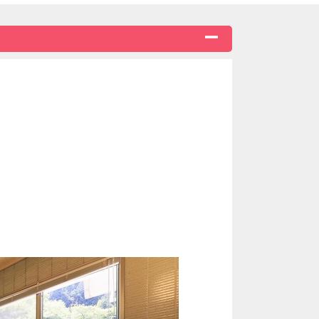
膳
え、
の旨みとともにご堪能ください。
リニューアル♪季節の香りを肌で感じられる野趣あふれる源
の大浴場でごゆっくりいただけます。
わらかい刺激による「シルクバス」
特急列車時刻に合わせお迎えに参ります。
い致します。TEL：0570-00-8598
ます。
しくは事前銀行振込をお願いいたしております。