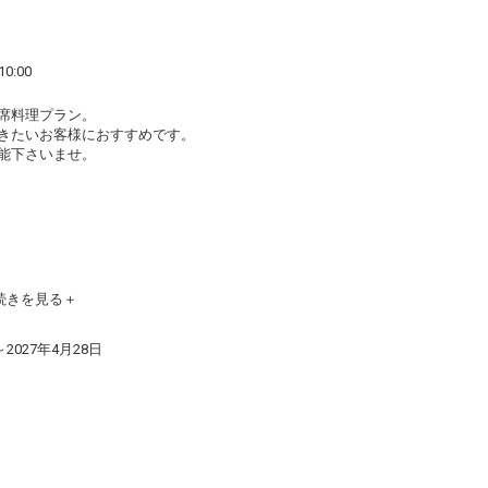
0:00
席料理プラン。
きたいお客様におすすめです。
能下さいませ。
ます（食事場所のご利用は21:00まで）
続きを見る
がございます。
～2027年4月28日
そば、乳、落花生、小麦、くるみ）のみの対応を行って
。（料理と器を変えてお出しさせて頂きます）
す。
もございます。ご了承下さい。