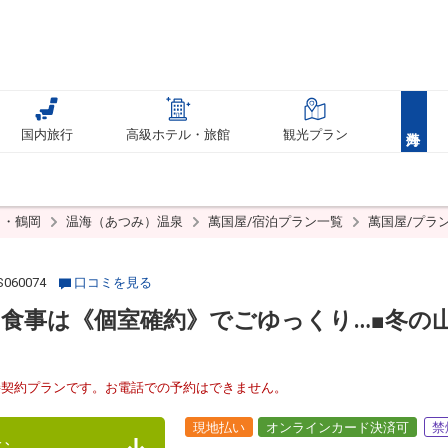
国内旅行
高級ホテル・旅館
観光プラン
田・鶴岡
温海（あつみ）温泉
萬国屋/宿泊プラン一覧
萬国屋/プラ
060074
口コミを見る
食事は《個室確約》でごゆっくり…■冬の
接契約プランです。お電話での予約はできません。
現地払い
オンラインカード決済可
禁
む