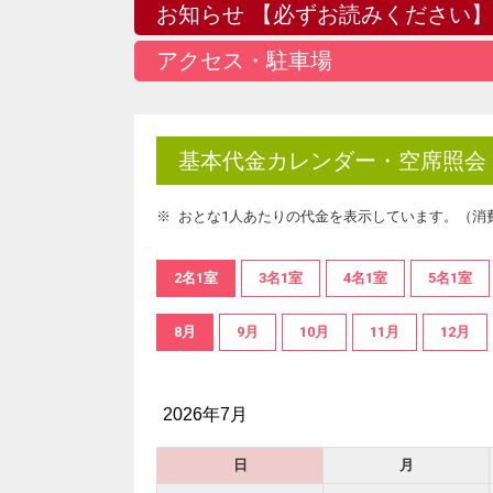
お知らせ 【必ずお読みください】
アクセス・駐車場
基本代金カレンダー・空席照会
おとな1人あたりの代金を表示しています。（消
2名1室
3名1室
4名1室
5名1室
8月
9月
10月
11月
12月
2026年7月
日
月