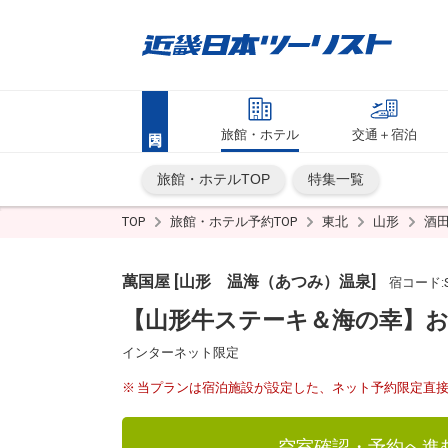
旅館・ホテル
交通＋宿泊
旅館・ホテルTOP
特集一覧
TOP
旅館・ホテル予約TOP
東北
山形
酒
萬国屋 [山形 温海（あつみ）温泉]
宿コード:S
【山形牛ステーキ＆海の幸】お
インターネット限定
当プランは宿泊施設が設定した、ネット予約限定直
空室確認・予約へ進