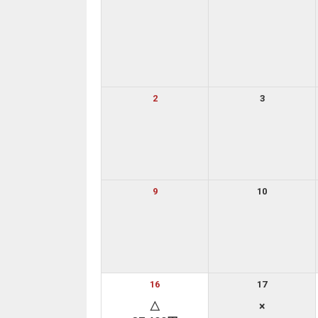
2
3
9
10
16
17
△
×