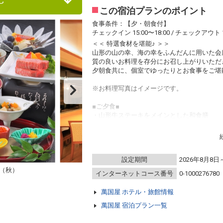
この宿泊プランのポイント
食事条件：【夕・朝食付】
チェックイン 15:00〜18:00 / チェックアウト 1
＜＜ 特選食材を堪能♪ ＞＞
山形の山の幸、海の幸をふんだんに用いた会
質の良いお料理を存分にお召し上がりいただ
夕朝食共に、個室でゆったりとお食事をご堪
※お料理写真はイメージです。
■ご夕食■
・山形牛ステーキをメインとした和食膳
会場：個室会食場
時間：18:00～ ※チェックイン時にご案内し
※お食事内容は仕入れにより変更となる場合
設定期間
2026年8月8日
※当館の食物アレルギーについて
当館では8大アレルゲン（卵、えび、かに、
（秋）
インターネットコース番号
0-1000276780
おります。
該当する場合は、予約時に必ずご記入下さい
萬国屋 ホテル・旅館情報
※苦手な食材のリクエストは対応致しかねま
※8大アレルゲンでも一部対応出来ない場合
萬国屋 宿泊プラン一覧
■ご朝食■