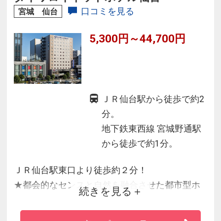
◆全室WiFi完備！
口コミを見る
宮城 仙台
5,300円～44,700円
ＪＲ仙台駅から徒歩で約2
分。
地下鉄東西線 宮城野通駅
から徒歩で約1分。
ＪＲ仙台駅東口より徒歩約２分！
★都会的なセンスと自然を融合させた都市型ホ
続きを見る
テル★
お客様の「あったらいいな」を考案しておりま