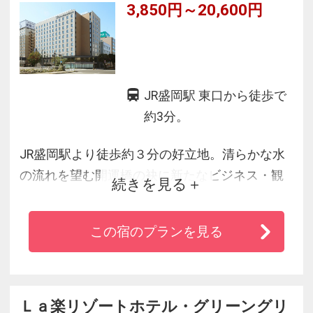
3,850円～20,600円
JR盛岡駅 東口から徒歩で
約3分。
JR盛岡駅より徒歩約３分の好立地。清らかな水
の流れを望む開運橋の袂に新たなビジネス・観
続きを見る
光の拠点が誕生。全客室セミセパレートタイプ
のバスルームにレインシャワー完備。多目的に
この宿のプランを見る
ご利用いただける会議室。上質な空間とおもて
なしで皆様をお待ちしております。
Ｌａ楽リゾートホテル・グリーングリ