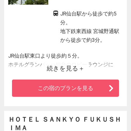
JR仙台駅から徒歩で約5
分。
地下鉄東西線 宮城野通駅
から徒歩で約3分。
JR仙台駅東口より徒歩約５分。
ホテルグランバッハ仙台のロビーラウンジに
続きを見る
は、パイプオルガンの荘厳な音色と木の安らぎ
を感じるあたたかな空間が広がります。
この宿のプランを見る
管理栄養士監修の和朝食は、体に優しく、東北
の滋味をたっぷり味わっていただける逸品で
す。
楽都仙台ならではのサロンとして、お客様を心
ＨＯＴＥＬ ＳＡＮＫＹＯ ＦＵＫＵＳＨ
よりお迎えいたします。
ＩＭＡ