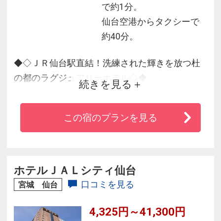
で約1分。
仙台空港からタクシーで
約40分。
◆◇ＪＲ仙台駅直結！洗練された輝きを放つ杜
の都のラグジュアリーホテル◇◆
続きを見る
◆ビジネス・観光に最適♪ショッピングモール
この宿のプランを見る
「エスパル」が併設されているためお土産品の
お買物も簡単♪
◆全室ゆとりある広さで贅沢なひとときを満喫
できる客室♪
ホテルＪＡＬシティ仙台
◆地産食材を用いた上質な味わいを堪能できる
口コミを見る
宮城 仙台
レストラン♪
4,325円～41,300円
◆全室wi-fi接続無料♪