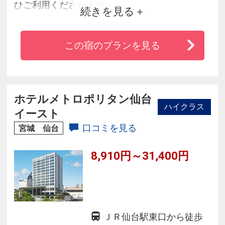
ひご利用くださいませ。♪
続きを見る
◆仙台駅から徒歩約13分、繁華街の国分町まで
この宿のプランを見る
徒歩約5分でございます。
◆外部の方が入れないセキュリティシステムを
導入しております。
ホテルメトロポリタン仙台
ハイクラス
イースト
◆朝食は『杜の都・仙台のごちそうづくし』で
口コミを見る
宮城 仙台
１日元気にお過ごしいただけます。
8,910円～31,400円
ＪＲ仙台駅東口から徒歩