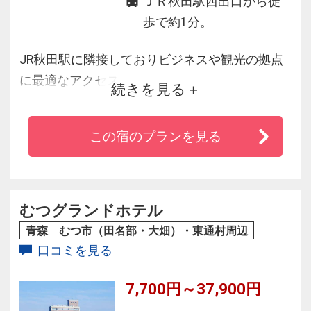
ＪＲ秋田駅西出口から徒
歩で約1分。
JR秋田駅に隣接しておりビジネスや観光の拠点
に最適なアクセス。
続きを見る
空港リムジンバスはホテル正面から発着し、お
車でお越しの方は隣接の有料駐車場をご利用い
この宿のプランを見る
ただけます。
また、駅ビル『トピコ・アルス』はホテル館内
から繋がっておりお食事やお土産などのお買物
に大変便利です。
むつグランドホテル
ホテル1階には24時間営業のコンビニやランドリ
青森 むつ市（田名部・大畑）・東通村周辺
ールームも完備し長期滞在にも最適です。
口コミを見る
7,700円～37,900円