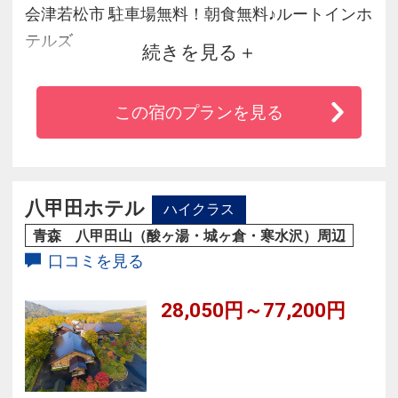
会津若松市 駐車場無料！朝食無料♪ルートインホ
テルズ
続きを見る
会津若松市中心に位置し、県道６４号線沿い駐
この宿のプランを見る
車場無料♪
バイキング朝食・大浴場・ネット回線が無料に
てご用意♪ルートインのおもてなしをご提供致し
ます。
八甲田ホテル
ハイクラス
夕食レストランも営業しております（日祝日定
青森 八甲田山（酸ヶ湯・城ヶ倉・寒水沢）周辺
休日）
口コミを見る
28,050円～77,200円