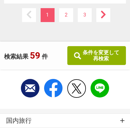
・１人１泊6000円以上(税抜き料金）
1
2
3
→【全県】１人１泊当たり300円
→【仙台市内】県分100円・仙台市分200円
条件を変更して
59
検索結果
件
再検索
国内旅行