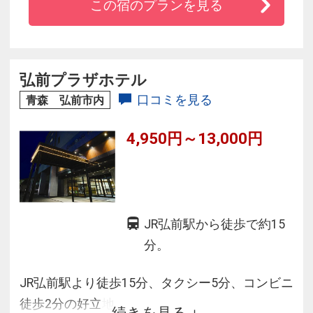
この宿のプランを見る
す。
上質で快適な空間と心のこもったサービスを是
非ご体験下さいませ。
弘前プラザホテル
ビジネス・レジャーに最適の拠点に位置してお
口コミを見る
青森 弘前市内
ります当ホテルで、
4,950円～13,000円
お客様のご来館を心よりお待ち申し上げており
ます。
JR弘前駅から徒歩で約15
分。
JR弘前駅より徒歩15分、タクシー5分、コンビニ
徒歩2分の好立地。
続きを見る