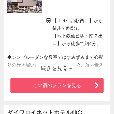
【ＪＲ仙台駅西口】から
徒歩で約5分。
【地下鉄仙台駅：南２出
口】から徒歩で約4分。
◆シンプルモダンな客室ではすみずみまで心配
りの行き届いたアメニティをはじめ、落ち着き
続きを見る
とやすらぎに満ちた滞在をお約束いたします！
◆英国王室御用達のスランバーランド社製ベッ
この宿のプランを見る
ド使用した客室では更なる心地よいホテルステ
イをお楽しみいただけます。
◆仙台エリアの中でも高い評価をいただいてい
る朝食ビュッフェをご堪能ください！
ダイワロイネットホテル仙台