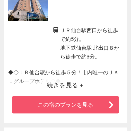
ＪＲ仙台駅西口から徒歩
で約5分。
地下鉄仙台駅 北出口８か
ら徒歩で約3分。
◆◇ＪＲ仙台駅から徒歩５分！市内唯一のＪＡ
Ｌグループホテル◇◆
続きを見る
◆ビジネス・観光・ファミリーまで幅広くサポ
この宿のプランを見る
ート♪立地の良さでショッピング街や観光地への
アクセスにも最適♪
◆宮城・仙台の地場産料理も含め約50種類の和