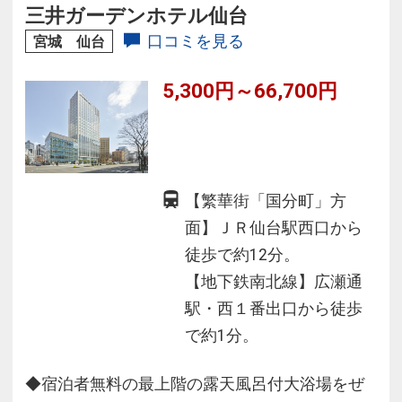
洋朝食バイキングが人気♪
三井ガーデンホテル仙台
◆全室無料Ｗｉ－Ｆｉ♪シモンズ社ベッド♪加湿
口コミを見る
宮城 仙台
空気清浄器♪完備！
5,300円～66,700円
【繁華街「国分町」方
面】ＪＲ仙台駅西口から
徒歩で約12分。
【地下鉄南北線】広瀬通
駅・西１番出口から徒歩
で約1分。
◆宿泊者無料の最上階の露天風呂付大浴場をぜ