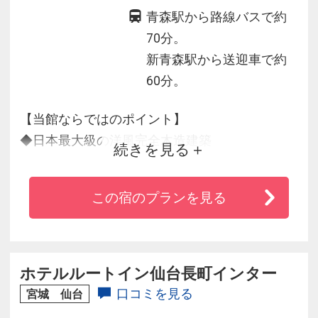
青森駅から路線バスで約
70分。
新青森駅から送迎車で約
60分。
【当館ならではのポイント】
◆日本最大級の洋風完全木造建築
続きを見る
◆四季折々の眺望を味わいながら、青森の素材
をふんだんに活かした料理や
この宿のプランを見る
オリジナルワインを思う存分に満喫いただけま
す
◆近隣の【酸ケ湯温泉】を無料で利用可能♪
◆八甲田ロープウェーまで無料送迎あり
ホテルルートイン仙台長町インター
◆青森駅 → 八甲田ホテルまでの無料送迎バス運
口コミを見る
宮城 仙台
行中（1日2便）