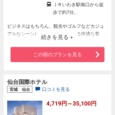
ＪＲいわき駅南口から徒
歩で約7分。
ビジネスはもちろん、観光やゴルフなどカジュ
アルなシーンにもご利用いただける快適な客
続きを見る
室。大規模なご宴会にも対応可能な１０００名
様まで収容できる大宴会場。洗練されたチャペ
この宿のプランを見る
ルや厳かな神殿もそなえ、ご婚礼施設も充実。
いわきワシントンホテルは、人々が集い、語ら
い、祝う場として生まれた、いわきの新しいラ
ンドマークです。
仙台国際ホテル
口コミを見る
宮城 仙台
4,719円～35,100円