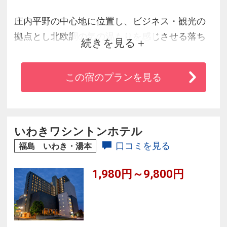
庄内平野の中心地に位置し、ビジネス・観光の
拠点とし北欧調の気の温もりを感じさせる落ち
続きを見る
着いた雰囲気のロビー、客室からは鳥海山・最
上川・日本海の雄大な景観を望み、又地元庄内
この宿のプランを見る
の四季折々の旬の味覚を堪能できるお料理はご
来館されたお客様に満足いただけるホテルライ
フをお届けいただけます。
いわきワシントンホテル
口コミを見る
福島 いわき・湯本
1,980円～9,800円