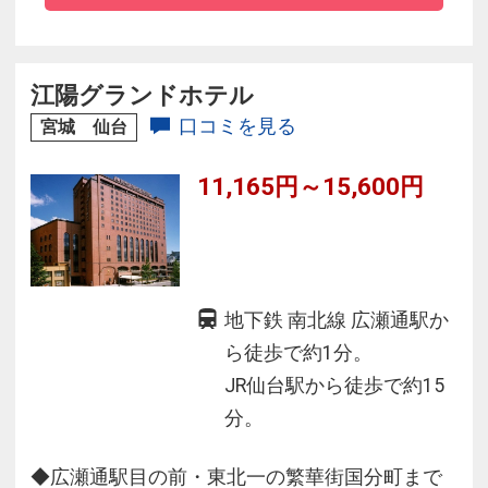
然と果物に恵まれた福島で、ゆったりとした寛
ぎの時間をお過ごしください。
江陽グランドホテル
口コミを見る
宮城 仙台
11,165円～15,600円
地下鉄 南北線 広瀬通駅か
ら徒歩で約1分。
JR仙台駅から徒歩で約15
分。
◆広瀬通駅目の前・東北一の繁華街国分町まで