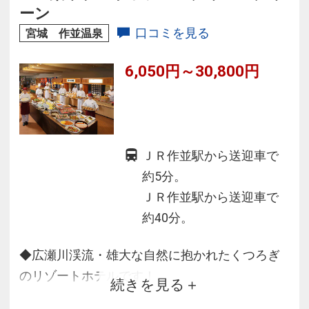
ーン
口コミを見る
宮城 作並温泉
6,050円～30,800円
ＪＲ作並駅から送迎車で
約5分。
ＪＲ作並駅から送迎車で
約40分。
◆広瀬川渓流・雄大な自然に抱かれたくつろぎ
のリゾートホテルです！
続きを見る
◆好評！和洋中豪華バイキング仙台名物牛タン