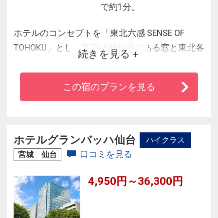
で約1分。
ホテルのコンセプトを「東北六感 SENSE OF
TOHOKU」とし、客室は開放感のある窓と東北各
続きを見る
地に咲き誇る花々をイメージしたカラーデザイ
ンで落ち着きある空間をご提供。宮城野通りを
この宿のプランを見る
見渡せる宿泊者専用ラウンジでは東北の観光情
報や各地域の伝統工芸品の展示しております。
仙台駅の東口に直結し、ビジネスや観光の拠点
として高い利便性とプロパビリティを兼ね備え
ホテルグランバッハ仙台
ハイクラス
ています。
口コミを見る
宮城 仙台
4,950円～36,300円