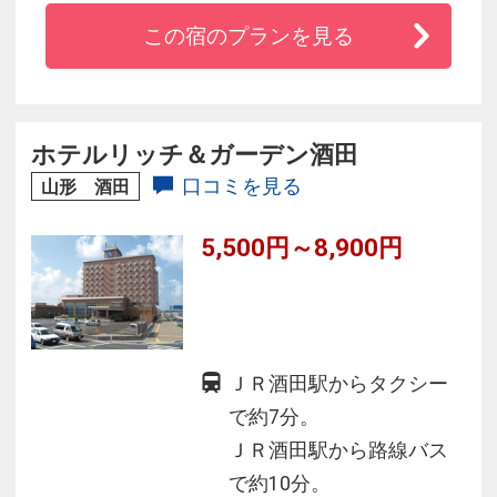
焼きや大人気のマグロの解体ショー！
この宿のプランを見る
◆大浴場・露天風呂『じゃぶ～ん』や作並の自
然を見渡せる大露天風呂『美人づくりの湯』で
お寛ぎ下さい。
ホテルリッチ＆ガーデン酒田
※現在無料シャトルバス送迎、マグロの解体シ
口コミを見る
山形 酒田
ョーは休止しております。
5,500円～8,900円
ＪＲ酒田駅からタクシー
で約7分。
ＪＲ酒田駅から路線バス
で約10分。