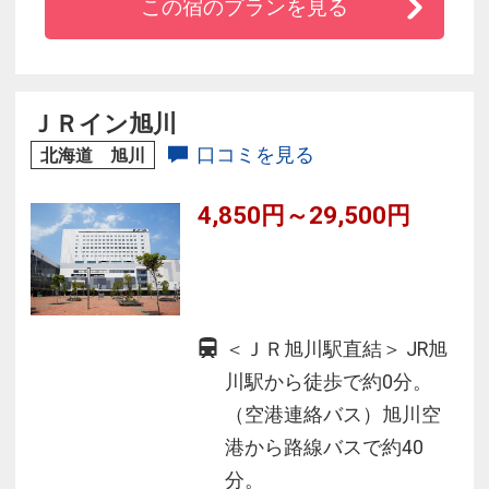
この宿のプランを見る
さらに安心・快適にお過ごしいただける空間に
生まれ変わりました！
朝食のイクラは食べ放題♪
ＪＲイン旭川
口コミを見る
北海道 旭川
4,850円～29,500円
＜ＪＲ旭川駅直結＞ JR旭
川駅から徒歩で約0分。
（空港連絡バス）旭川空
港から路線バスで約40
分。