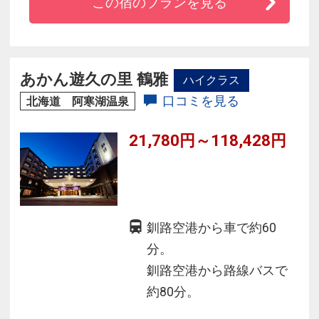
この宿のプランを見る
◆大きな大浴場「湯酔郷」と地上60mの景色が
楽しめる「星天」の二つの大浴場で湯めぐり三
昧。
◆札幌中心部から無料送迎バス（完全事前予約
あかん遊久の里 鶴雅
ハイクラス
制）も毎日運行しているので、アクセスの心配
口コミを見る
北海道 阿寒湖温泉
も無用！
21,780円～118,428円
釧路空港から車で約60
分。
釧路空港から路線バスで
約80分。