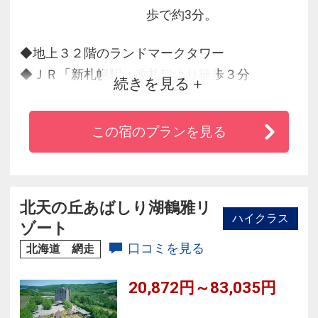
歩で約3分。
◆地上３２階のランドマークタワー
◆ＪＲ「新札幌駅」改札口より徒歩３分
続きを見る
地下鉄東西線「新さっぽろ駅」９番出入口より
徒歩１分
この宿のプランを見る
「新千歳空港」よりＪＲ快速エアポートで２８
分
「札幌駅」よりＪＲ快速エアポートで８分
◆ホテル最上階、地上１１５ｍの高さを誇る朝
北天の丘あばしり湖鶴雅リ
ハイクラス
食会場からの絶景がお勧め！
ゾート
◆２，０００平米の広さを誇る大浴場「スパ・
口コミを見る
北海道 網走
アルパ」が人気！
20,872円～83,035円