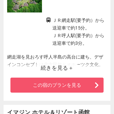
ＪＲ網走駅(要予約）から
送迎車で約15分。
ＪＲ呼人駅(要予約）から
送迎車で約3分。
網走湖を見おろす呼人半島の高台に建ち、デザ
インコンセプトは北方民族とオホーツク文化。
続きを見る
自慢の露天風呂付客室の他、和室・洋室・和洋
室・洋座室など多彩な客室をご用意。
この宿のプランを見る
太古の浪漫あふれる北天の丘の休日を、こころ
ゆくまでお愉しみください。
イマジン ホテル＆リゾート函館