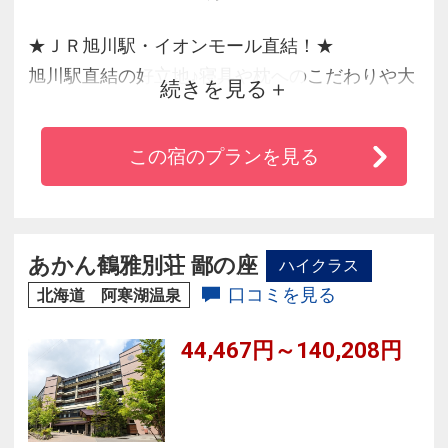
★ＪＲ旭川駅・イオンモール直結！★
旭川駅直結の好立地♪寝具や枕へのこだわりや大
続きを見る
好評の選べる枕コーナー、
大浴場やくつろぎの専用ラウンジを完備。極上
この宿のプランを見る
の『眠り』を是非ご体験ください。
あかん鶴雅別荘 鄙の座
ハイクラス
口コミを見る
北海道 阿寒湖温泉
44,467円～140,208円