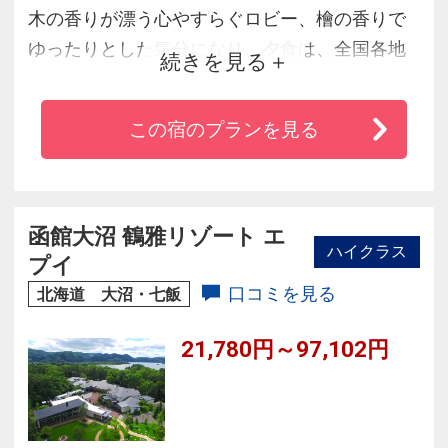
木の香りが漂う心やすらぐロビー、檜の香りで
ゆったりとした気分になり、夕食は、全国各地
続きを見る
から、よりすぐれた新鮮な食材をふんだんに使
用した会席料理でお楽しみ下さい。ホテル横に
この宿のプランを見る
流れるアンベツ川は、旅の疲れを癒され、ゆっ
たりとした休日を過ごすリゾート地です。夏
は、登山、ハイキング、ゴルフ場、冬は、スキ
ーといった、年中色々な体験が出来ます。
函館大沼 鶴雅リゾート エ
ハイクラス
プイ
口コミを見る
北海道 大沼・七飯
21,780円～97,102円