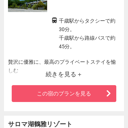
千歳駅からタクシーで約
30分。
千歳駅から路線バスで約
45分。
贅沢に優雅に、最高のプライベートステイを愉
しむ
続きを見る
「碧の座」は、鶴雅グループのエグゼクティブ
この宿のプランを見る
クラス「座」シリーズにおける最高峰の日本旅
館。
全25室、すべてに温泉露天風呂を設置。
プライベートな別荘として、憩いのひとときを
サロマ湖鶴雅リゾート