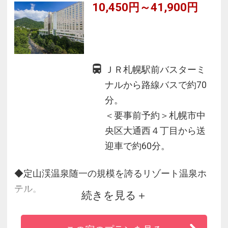
10,450円～41,900円
アルコール含めフリードリンクです
ＪＲ札幌駅前バスターミ
ナルから路線バスで約70
分。
＜要事前予約＞札幌市中
央区大通西４丁目から送
迎車で約60分。
◆定山渓温泉随一の規模を誇るリゾート温泉ホ
テル。
続きを見る
◆総面積4000平米の国内有数のウォーターアミ
ューズメント「ラグーン」で遊び放題！