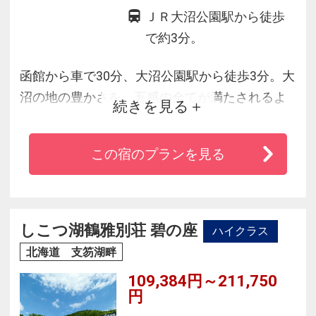
ＪＲ大沼公園駅から徒歩
で約3分。
函館から車で30分、大沼公園駅から徒歩3分。大
沼の地の豊かさを、五感の全てが満たされるよ
続きを見る
うなロケーションにこだわった、フォトスポッ
トにあふれる洋風ホテルです。季節を運ぶ、大
この宿のプランを見る
沼ならではのおいしい一日がここからはじまり
ます。
しこつ湖鶴雅別荘 碧の座
ハイクラス
北海道 支笏湖畔
109,384円～211,750
円