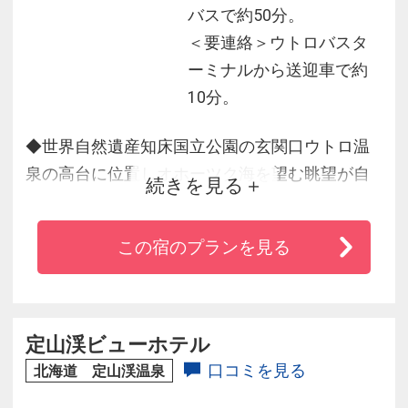
バスで約50分。
＜要連絡＞ウトロバスタ
ーミナルから送迎車で約
10分。
◆世界自然遺産知床国立公園の玄関口ウトロ温
泉の高台に位置しオホーツク海を望む眺望が自
続きを見る
慢
◆「美人の湯」と称される大自然の恵みをたっ
この宿のプランを見る
ぷり含んだウトロ温泉
◆露天風呂からはオホーツクの夕陽を眺める贅
沢♪
◆旅のプロが選ぶベスト100料理部門3年連続北
定山渓ビューホテル
海道１位を受賞した【マルスコイバイキング】
口コミを見る
北海道 定山渓温泉
では約80品の料理が満載