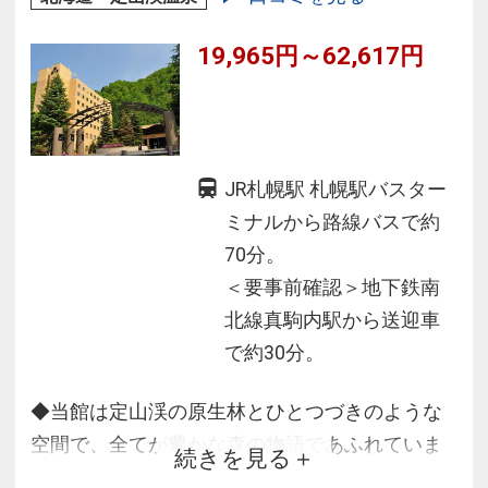
19,965円～62,617円
JR札幌駅 札幌駅バスター
ミナルから路線バスで約
70分。
＜要事前確認＞地下鉄南
北線真駒内駅から送迎車
で約30分。
◆当館は定山渓の原生林とひとつづきのような
空間で、全てが豊かな森の物語であふれていま
続きを見る
す。