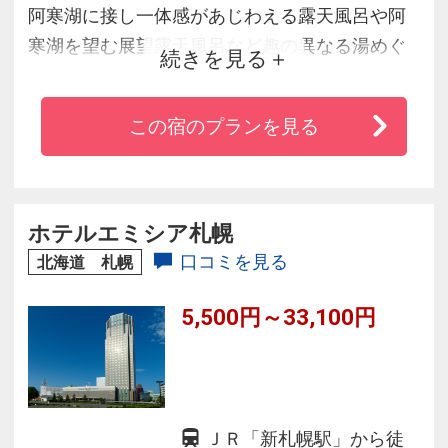
阿寒湖に接し一体感があじわえる露天風呂や阿
寒湖を望む展望露天風呂など趣の異なる湯めぐ
続きを見る
り・湯づくしをお楽しみください。
長旅の疲れを癒す温泉と山海の美味、日本の旅
この宿のプランを見る
館文化を継承するおもてなしを、心ゆくまでご
堪能ください。
爽やかな朝陽を眺め、夜には満天の星空を仰ぎ
ながら、優雅な時間をお過ごしください。
ホテルエミシア札幌
口コミを見る
北海道 札幌
5,500円～33,100円
ＪＲ「新札幌駅」から徒