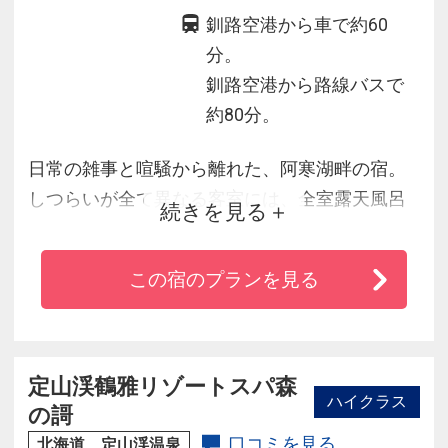
釧路空港から車で約60
分。
釧路空港から路線バスで
約80分。
日常の雑事と喧騒から離れた、阿寒湖畔の宿。
しつらいが全て異なる客室には、全室露天風呂
続きを見る
付。
道東の旬食材で仕立てた和会席も上質な旅を彩
この宿のプランを見る
ります。
懐かしく温かい故郷のような宿で、ごゆるりと
お寛ぎ下さい。
定山渓鶴雅リゾートスパ森
ハイクラス
の謌
口コミを見る
北海道 定山渓温泉