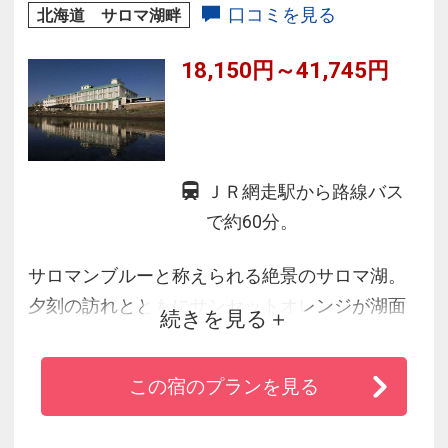
お過ごしください。
口コミを見る
北海道 サロマ湖畔
18,150円～41,745円
ＪＲ網走駅から路線バス
で約60分。
サロマンブルーと称えられる絶景のサロマ湖。
夕刻の訪れとともにサンセットオレンジが湖面
続きを見る
をドラマチックに塗り替えていきます。
サロマ湖の色彩マジック、美食と名湯に加え、
この宿のプランを見る
壮大な景観が旅の感動を彩ります。