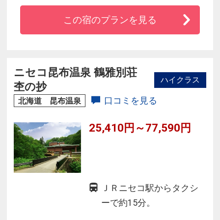
◆ピローギャラリーでは心地よく、快適な眠り
この宿のプランを見る
をご満喫いただけるよう、お客様お好きな枕を
お選びいただけます。
◆おとぎ話のようなレストランでは彩り豊かな
野菜料理など、沢山の和洋中創作料理をビュッ
ニセコ昆布温泉 鶴雅別荘
ハイクラス
フェスタイルでお召し上がりください。
杢の抄
口コミを見る
北海道 昆布温泉
25,410円～77,590円
ＪＲニセコ駅からタクシ
ーで約15分。