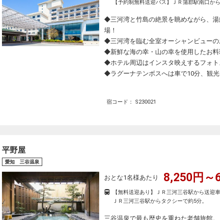
【予約制無料送迎バス】ＪＲ蒲郡駅南口から
◆三河湾と竹島の絶景を眺めながら、湯
場！
◆三河湾を臨む全室オーシャンビューの
◆新鮮な海の幸・山の幸を使用したお料
◆ホテル周辺はインスタ映えするフォト
◆ラグーナテンボスへは車で10分、観
宿コード： S230021
平野屋
愛知 三谷温泉
8,250円～6
おとな1名様あたり
【無料送迎あり】ＪＲ三河三谷駅から送迎車
ＪＲ三河三谷駅からタクシーで約5分。
三谷温泉で最も歴史を重ねた老舗旅館。