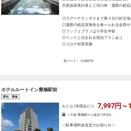
天然温泉美白泉と三河の幸・蒲郡の絶品
◎ラグーナテンボスまで車３分の好立地
◎蒲郡の絶品深海魚を食べられる会席が
◎ブッフェプランは小学生半額
◎ペットと泊まれる宿泊プランあり
◎コロナ対策実施
宿コード： S230018
ホテルルートイン豊橋駅前
愛知 豊橋
7,997円～1
おとな1名様あたり
ＪＲ線 豊橋駅から徒歩で約6分。
＜駐車場料金改定のお知らせ＞