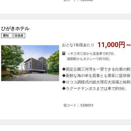
ひがきホテル
愛知 三谷温泉
11,000円～
おとな1名様あたり
ＪＲ三河三谷から送迎車で約7分。
蒲郡駅からタクシーで約15分。
◆国定公園三河湾を一望できる白亜の館
◆新鮮な海の幸を質量とも豊富に提供致
◆ロココ調様式の総大理石大浴場と純和
◆ラグーナテンボスまでは車で約5分。
宿コード： S230019