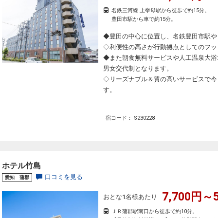
名鉄三河線 上挙母駅から徒歩で約15分。
豊田市駅から車で約15分。
◆豊田の中心に位置し、名鉄豊田市駅や
◇利便性の高さが行動拠点としてのフッ
◆また朝食無料サービスや人工温泉大浴
男女交代制となります。
◇リーズナブル＆質の高いサービスで今
す。
宿コード： S230228
ホテル竹島
口コミを見る
愛知 蒲郡
7,700円～5
おとな1名様あたり
ＪＲ蒲郡駅南口から徒歩で約10分。