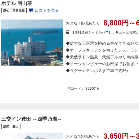
ホテル 明山荘
口コミを見る
愛知 三谷温泉
8,800円～6
おとな1名様あたり
【無料送迎シャトルバス】ＪＲ三河三谷駅か
◆雄大な三河湾を眺める事ができる好立
◆オープンキッチンを備えたレストラン
◆天然ラドン温泉、天然アルカリ単純泉
◆オーシャンビューのお部屋でお寛ぎい
◆ラグーナテンボスまで車で約3分
宿コード： S230016
三交イン豊田 ～四季乃湯～
愛知 豊田
3,850円～3
おとな1名様あたり