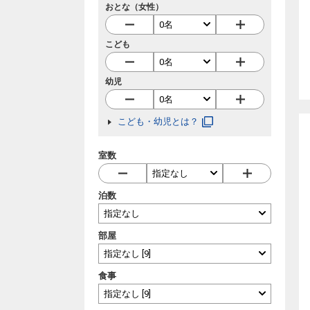
おとな（女性）
こども
幼児
こども・幼児とは？
室数
泊数
部屋
食事