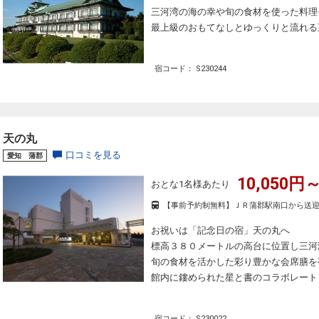
三河湾の海の幸や旬の食材を使った料理
最上級のおもてなしとゆっくりと流れる
宿コード： S230244
天の丸
口コミを見る
愛知 蒲郡
10,050円～
おとな1名様あたり
【事前予約制無料】ＪＲ蒲郡駅南口から送迎
お祝いは「記念日の宿」天の丸へ
標高３８０メートルの高台に位置し三河
旬の食材を活かした彩り豊かな会席膳を
館内に鏤められた星と書のコラボレート
宿コード： S230022