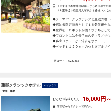
ＪＲ東海道本線蒲郡駅南口から送迎車で約1
ＪＲ東海道本線三河大塚駅から路線バスで約
◆テーマパークラグナシアと直結の唯一
◆宿泊者限定特典として１５分前優先入
◆世界初！ロボットが働くホテルとして
◆フロントには全長７ｍのティラノサウ
◆客室ロボットがご滞在をサポート。
◆ベッドも１２０ｃｍのセミダブルサイ
宿コード： S230332
蒲郡クラシックホテル
ハイクラス
愛知 蒲郡
16,000円～
おとな1名様あたり
蒲郡駅からタクシーで約5分。