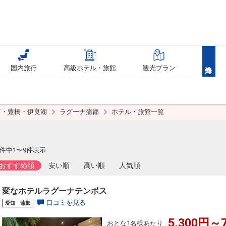
国内旅行
高級ホテル・旅館
観光プラン
河・豊橋・伊良湖
ラグーナ蒲郡
ホテル・旅館一覧
件中1〜9件表示
おすすめ順
安い順
高い順
人気順
変なホテルラグーナテンボス
口コミを見る
愛知 蒲郡
5,300円～7
おとな1名様あたり