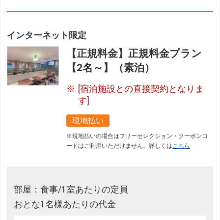
フリーセレクション・クーポンコードをご利用いただけな
い商品
インターネット限定
旅館・ホテルなど宿泊施設での現地支払いにはご利用いただけま
せん。
【正規料金】正規料金プラン
【2名～】（素泊）
閉じる
[宿泊施設との直接契約となりま
す]
現地払い
※現地払いの場合はフリーセレクション・クーポンコ
ードはご利用いただけません。詳しくは
こちら
部屋：食事/1室あたりの定員
おとな1名様あたりの代金