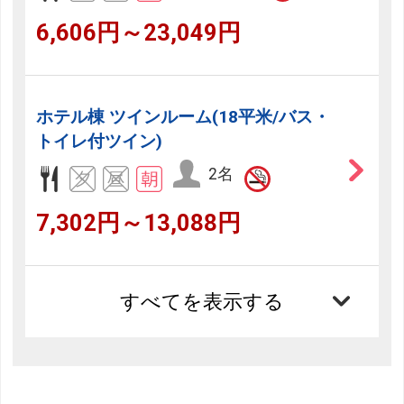
6,606円～23,049円
ホテル棟 ツインルーム(18平米/バス・
トイレ付ツイン)
2名
7,302円～13,088円
フリーセレクション・クーポンコードのご利用につ
いて
すべてを表示する
フリーセレクションをご利用いただけない商品
JR回数券類、ギフト券、外国通貨、直接契約型宿泊プラン、土
産品、旅行積立商品、当社が指定した商品が利用できません。