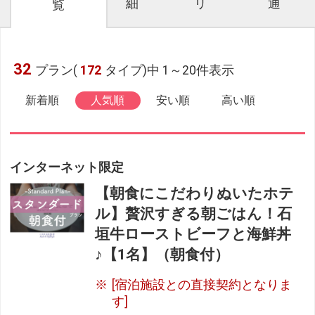
細
リ
通
覧
32
プラン(
172
タイプ)中 1～20件表示
新着順
人気順
安い順
高い順
インターネット限定
【朝食にこだわりぬいたホテ
ル】贅沢すぎる朝ごはん！石
垣牛ローストビーフと海鮮丼
♪【1名】（朝食付）
[宿泊施設との直接契約となりま
す]