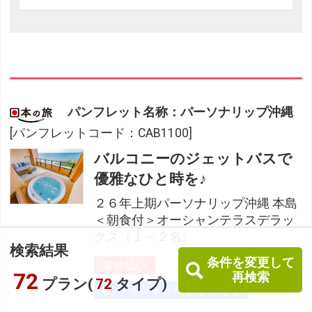
パンフレット名称：パーソナリップ沖縄
[パンフレットコード：CAB1100]
バルコニーのジェットバスで
優雅なひと時を♪
２６年上期パーソナリップ沖縄 本島
＜朝食付＞オーシャンテラスデラッ
クス（１～２名）
検索結果
条件を変更して
事前払い
72
再検索
プラン(
72
タイプ)
ポイントがたまる使える