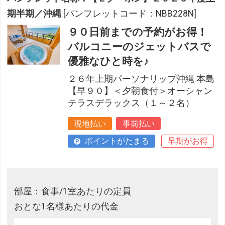
期半期／沖縄
[パンフレットコード：NBB228N]
９０日前までの予約がお得！
バルコニーのジェットバスで
優雅なひと時を♪
２６年上期パーソナリップ沖縄 本島
【早９０】＜夕朝食付＞オーシャン
テラスデラックス（１～２名）
現地払い
事前払い
ポイントがたまる
早期がお得
部屋：食事/1室あたりの定員
おとな1名様あたりの代金