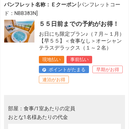
パンフレット名称：Ｅクーポン
[パンフレットコー
ド：NBB383N]
５５日前までの予約がお得！
お日にち限定プラン♪（７月～１月）
【早５５】＜食事なし＞オーシャン
テラスデラックス（１～２名）
現地払い
事前払い
ポイントがたまる
早期がお得
連泊がお得
部屋：食事/1室あたりの定員
おとな1名様あたりの代金