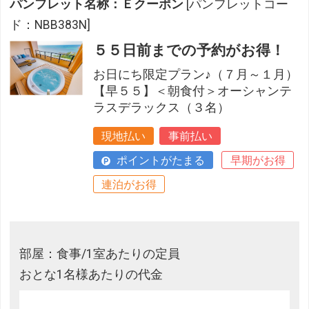
パンフレット名称：Ｅクーポン
[パンフレットコー
ド：NBB383N]
５５日前までの予約がお得！
お日にち限定プラン♪（７月～１月）
【早５５】＜朝食付＞オーシャンテ
ラスデラックス（３名）
現地払い
事前払い
ポイントがたまる
早期がお得
連泊がお得
部屋：食事/1室あたりの定員
おとな1名様あたりの代金