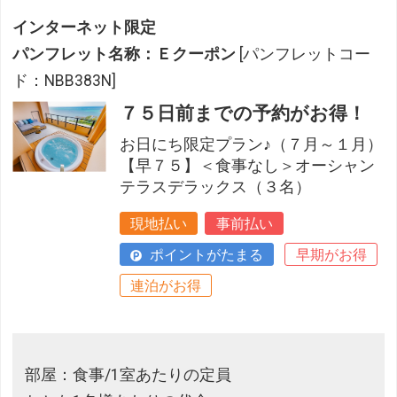
インターネット限定
パンフレット名称：Ｅクーポン
[パンフレットコー
ド：NBB383N]
７５日前までの予約がお得！
お日にち限定プラン♪（７月～１月）
【早７５】＜食事なし＞オーシャン
テラスデラックス（３名）
現地払い
事前払い
ポイントがたまる
早期がお得
連泊がお得
部屋：食事/1室あたりの定員