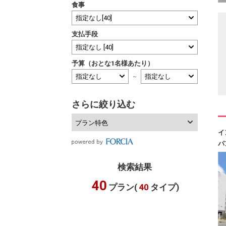
食事
支払手段
予算（おとな1名様あたり）
～
さらに絞り込む
プラン特色
イ
パ
検索結果
40
プラン(
40
タイプ)