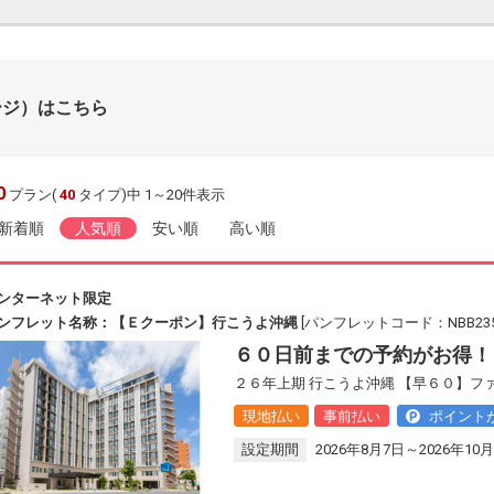
ージ）はこちら
0
プラン(
40
タイプ)中 1～20件表示
新着順
人気順
安い順
高い順
ンターネット限定
ンフレット名称：【Ｅクーポン】行こうよ沖縄
[パンフレットコード：NBB235
６０日前までの予約がお得！
２６年上期 行こうよ沖縄 【早６０】フ
現地払い
事前払い
ポイント
設定期間
2026年8月7日～2026年10月