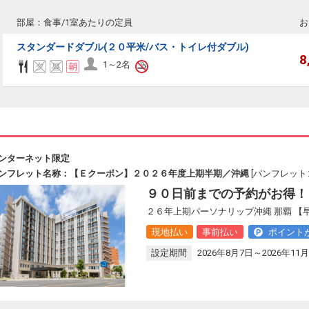
部屋：食事/1室あたりの定員
お
スタンダードダブル(２０平米/バス・トイレ付ダブル)
8
1～2名
ンターネット限定
ンフレット名称：【Ｅクーポン】２０２６年度上期半期／沖縄
[パンフレットコ
９０日前までの予約がお得！
２６年上期パーソナリップ沖縄 那覇 
現地払い
事前払い
ポイント
設定期間
2026年8月7日～2026年11月