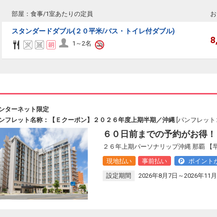
部屋：食事/1室あたりの定員
お
スタンダードダブル(２０平米/バス・トイレ付ダブル)
8
1～2名
ンターネット限定
ンフレット名称：【Ｅクーポン】２０２６年度上期半期／沖縄
[パンフレットコ
６０日前までの予約がお得！
２６年上期パーソナリップ沖縄 那覇 
現地払い
事前払い
ポイント
設定期間
2026年8月7日～2026年11月