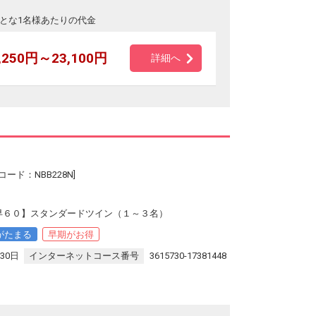
とな1名様あたりの代金
,250円～23,100円
詳細へ
ード：NBB228N]
【早６０】スタンダードツイン（１～３名）
がたまる
早期がお得
30日
インターネットコース番号
3615730-17381448