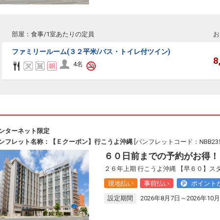
部屋：食事/1室あたりの定員
お
ファミリールーム(３２平米/バス・トイレ付ツイン)
8
4名
ンターネット限定
ンフレット名称：【Ｅクーポン】行こうよ沖縄
[パンフレットコード：NBB235
６０日前までの予約がお得！
２６年上期 行こうよ沖縄 【早６０】ス
現地払い
事前払い
ポイント
設定期間
2026年8月7日～2026年10月