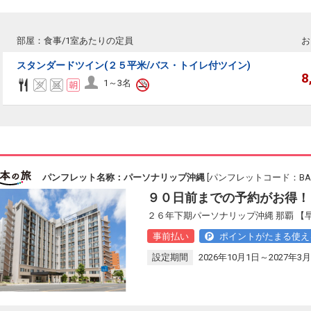
部屋：食事/1室あたりの定員
お
スタンダードツイン(２５平米/バス・トイレ付ツイン)
8
1～3名
パンフレット名称：パーソナリップ沖縄
[パンフレットコード：BAB1
９０日前までの予約がお得！
２６年下期パーソナリップ沖縄 那覇 
事前払い
ポイントがたまる使え
設定期間
2026年10月1日～2027年3月