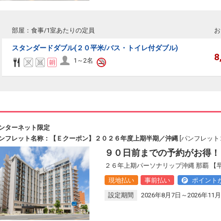
部屋：食事/1室あたりの定員
お
スタンダードダブル(２０平米/バス・トイレ付ダブル)
8
1～2名
ンターネット限定
ンフレット名称：【Ｅクーポン】２０２６年度上期半期／沖縄
[パンフレットコ
９０日前までの予約がお得！
２６年上期パーソナリップ沖縄 那覇 
現地払い
事前払い
ポイント
設定期間
2026年8月7日～2026年11月