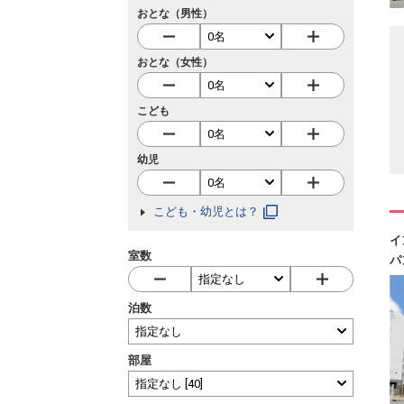
おとな（男性）
おとな（女性）
こども
幼児
こども・幼児とは？
イ
室数
パ
泊数
部屋