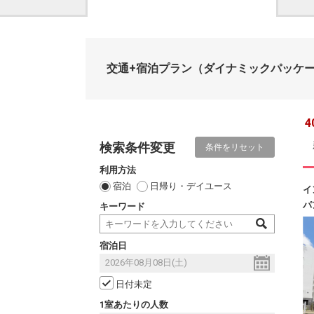
交通+宿泊プラン
（ダイナミックパッケ
4
検索条件変更
条件をリセット
利用方法
宿泊
日帰り・デイユース
イ
パ
キーワード
宿泊日
日付未定
1室あたりの人数