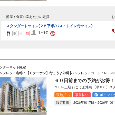
部屋：食事/1室あたりの定員
お
スタンダードツイン(２５平米/バス・トイレ付ツイン)
8
1～3名
ンターネット限定
ンフレット名称：【Ｅクーポン】行こうよ沖縄
[パンフレットコード：NBB235
６０日前までの予約がお得！
２６年上期 行こうよ沖縄 【早６０】ス
現地払い
事前払い
ポイント
設定期間
2026年8月7日～2026年10月