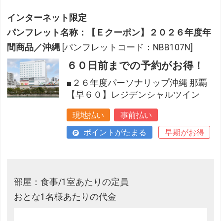
インターネット限定
パンフレット名称：【Ｅクーポン】２０２６年度年
間商品／沖縄
[パンフレットコード：NBB107N]
６０日前までの予約がお得！
■２６年度パーソナリップ沖縄 那覇
【早６０】レジデンシャルツイン
現地払い
事前払い
ポイントがたまる
早期がお得
部屋：食事/1室あたりの定員
おとな1名様あたりの代金