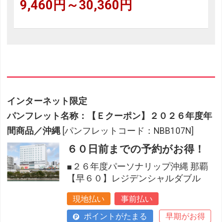
9,460円～30,360円
インターネット限定
パンフレット名称：【Ｅクーポン】２０２６年度年
間商品／沖縄
[パンフレットコード：NBB107N]
６０日前までの予約がお得！
■２６年度パーソナリップ沖縄 那覇
【早６０】レジデンシャルダブル
現地払い
事前払い
ポイントがたまる
早期がお得