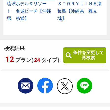
縄
琉球ホテル＆リゾー
ＳＴＯＲＹＬＩＮＥ瀬
県
ト 名城ビーチ【沖縄
長島【沖縄県 豊見
県 糸満】
城】
検索結果
条件を変更して
12
再検索
プラン(
24
タイプ)