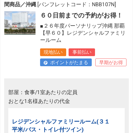
間商品／沖縄
[パンフレットコード：NBB107N]
６０日前までの予約がお得！
■２６年度パーソナリップ沖縄 那覇
【早６０】レジデンシャルファミリ
ールーム
現地払い
事前払い
ポイントがたまる
早期がお得
部屋：食事/1室あたりの定員
おとな1名様あたりの代金
レジデンシャルファミリールーム(３１
平米/バス・トイレ付ツイン)