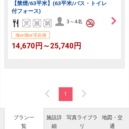
【禁煙/63平米】(63平米/バス・トイレ
付フォース)
3～4名
海or湖or渓谷側
14,670円～25,740円
1
プラン一
施設詳
写真ライブラ
地図・交
覧
細
リ
通