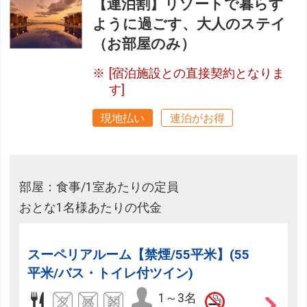
【連泊割】リゾートで暮らす
ように過ごす、大人のステイ
（お部屋のみ）
[宿泊施設との直接契約となりま
す]
現地払い
連泊がお得
部屋：食事/1室あたりの定員
おとな1名様あたりの代金
スーペリアルーム【禁煙/55平米】(55
平米/バス・トイレ付ツイン)
1～3名