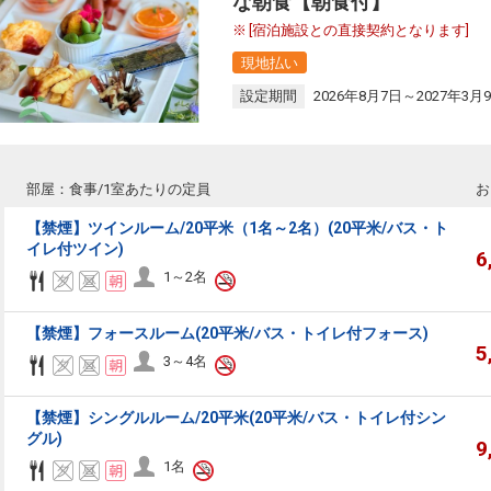
な朝食【朝食付】
[宿泊施設との直接契約となります]
現地払い
設定期間
2026年8月7日～2027年3月
部屋：食事/1室あたりの定員
お
【禁煙】ツインルーム/20平米（1名～2名）(20平米/バス・ト
イレ付ツイン)
6
1～2名
【禁煙】フォースルーム(20平米/バス・トイレ付フォース)
5
3～4名
【禁煙】シングルルーム/20平米(20平米/バス・トイレ付シン
グル)
9
1名