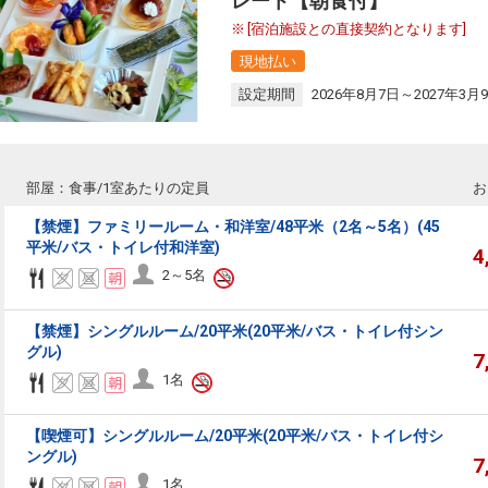
レート【朝食付】
[宿泊施設との直接契約となります]
現地払い
設定期間
2026年8月7日～2027年3月
部屋：食事/1室あたりの定員
お
【禁煙】ファミリールーム・和洋室/48平米（2名～5名）(45
平米/バス・トイレ付和洋室)
4
2～5名
【禁煙】シングルルーム/20平米(20平米/バス・トイレ付シン
グル)
7
1名
【喫煙可】シングルルーム/20平米(20平米/バス・トイレ付シ
ングル)
7
1名