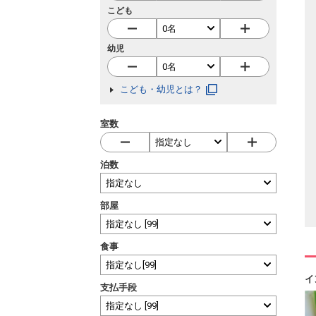
こども
幼児
こども・幼児とは？
室数
泊数
部屋
食事
イ
支払手段