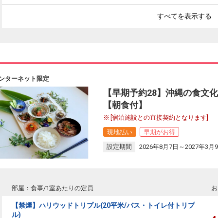
すべてを表示する
ンターネット限定
【早期予約28】沖縄の食文
【朝食付】
[宿泊施設との直接契約となります]
現地払い
早期がお得
設定期間
2026年8月7日～2027年3月
部屋：食事/1室あたりの定員
お
【禁煙】ハリウッドトリプル(20平米/バス・トイレ付トリプ
ル)