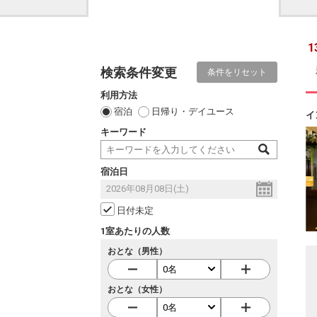
1
検索条件変更
条件をリセット
利用方法
宿泊
日帰り・デイユース
イ
キーワード
宿泊日
日付未定
1室あたりの人数
おとな（男性）
おとな（女性）