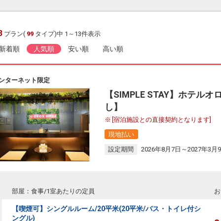
3
プラン(
99
タイプ)中 1～13件表示
新着順
人気順
安い順
高い順
ンターネット限定
【SIMPLE STAY】ホテ
し】
[宿泊施設との直接契約となります]
現地払い
設定期間
2026年8月7日～2027年3月
部屋：食事/1室あたりの定員
お
【喫煙可】シングルルーム/20平米(20平米/バス・トイレ付シ
ングル)