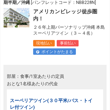
期半期／沖縄
[パンフレットコード：NBB228N]
アメリカンビレッジ徒歩圏
内！
２６年上期パーソナリップ沖縄 本島
スーペリアツイン（３～４名）
現地払い
事前払い
ポイントがたまる
部屋：食事/1室あたりの定員
おとな1名様あたりの代金
スーペリアツイン(３０平米/バス・トイ
レ付ツイン)