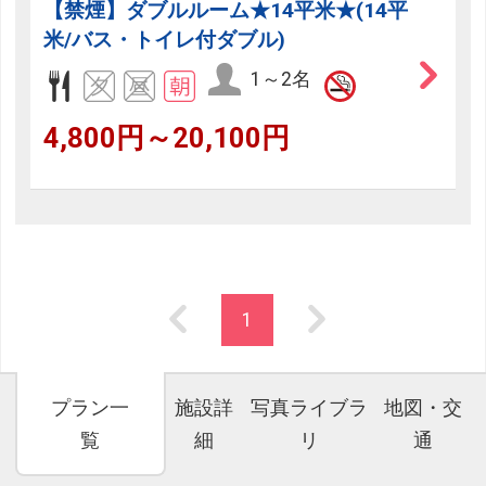
【禁煙】ダブルルーム★14平米★(14平
米/バス・トイレ付ダブル)
1～2名
4,800円～20,100円
1
プラン一
施設詳
写真ライブラ
地図・交
覧
細
リ
通