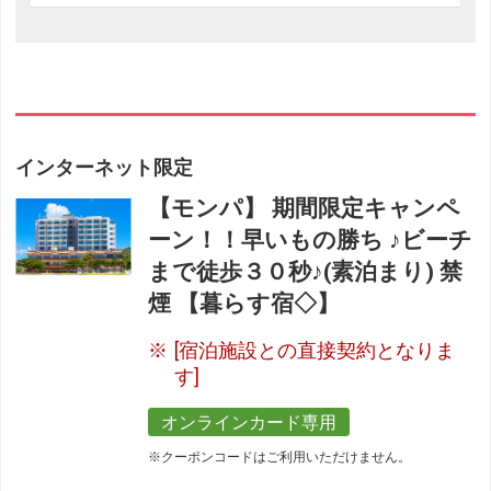
インターネット限定
【モンパ】 期間限定キャンペ
ーン！！早いもの勝ち ♪ビーチ
まで徒歩３０秒♪(素泊まり) 禁
煙 【暮らす宿◇】
[宿泊施設との直接契約となりま
す]
オンラインカード専用
フリーセレクション・クーポンコードのご利用につ
※クーポンコードはご利用いただけません。
いて