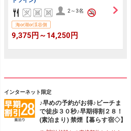
ドツイン)
2～3名
海or湖or渓谷側
9,375円～14,250円
インターネット限定
♪早めの予約がお得♪ビーチま
で徒歩３０秒♪早期得割２８！
(素泊まり) 禁煙【暮らす宿◇】