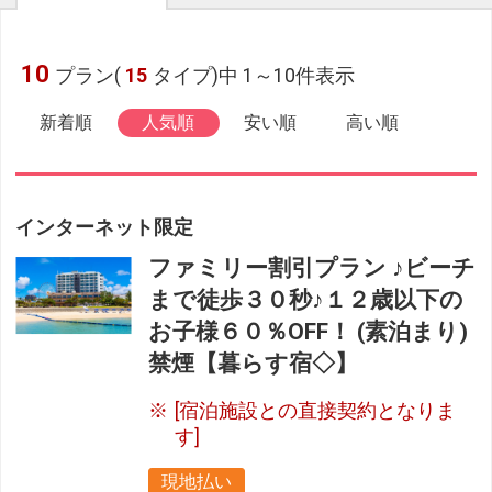
10
プラン(
15
タイプ)中 1～10件表示
新着順
人気順
安い順
高い順
インターネット限定
ファミリー割引プラン ♪ビーチ
まで徒歩３０秒♪１２歳以下の
お子様６０％OFF！ (素泊まり)
禁煙【暮らす宿◇】
[宿泊施設との直接契約となりま
す]
現地払い