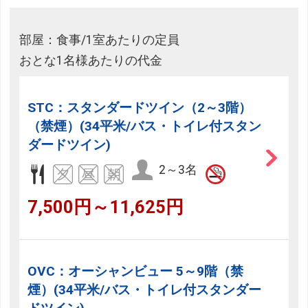
フリーセレクションをご利用いただけない商品
部屋：食事/1室あたりの定員
JR回数券類、ギフト券、外国通貨、直接契約型宿泊プラン、土
産品、旅行積立商品、当社が指定した商品が利用できません。
おとな1名様あたりの代金
フリーセレクション・クーポンコードをご利用いただけな
い商品
STC：スタンダードツイン（2～3階）
（禁煙）(34平米/バス・トイレ付スタン
旅館・ホテルなど宿泊施設での現地支払いにはご利用いただけま
せん。
ダードツイン)
2～3名
閉じる
7,500円～11,625円
OVC：オーシャンビュー 5～9階（禁
煙）(34平米/バス・トイレ付スタンダー