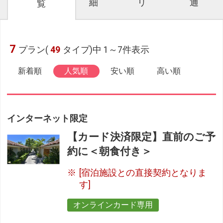
細
リ
通
覧
7
プラン(
49
タイプ)中 1～7件表示
新着順
人気順
安い順
高い順
インターネット限定
【カード決済限定】直前のご予
約に＜朝食付き＞
[宿泊施設との直接契約となりま
す]
オンラインカード専用