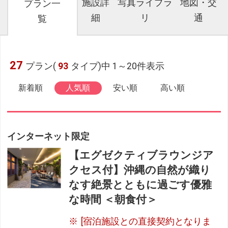
施設詳
写真ライブラ
地図・交
プラン一
細
リ
通
覧
27
プラン(
93
タイプ)中 1～20件表示
新着順
人気順
安い順
高い順
インターネット限定
【エグゼクティブラウンジア
クセス付】沖縄の自然が織り
なす絶景とともに過ごす優雅
な時間 ＜朝食付＞
[宿泊施設との直接契約となりま