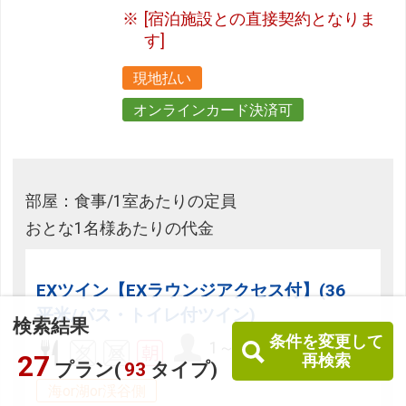
[宿泊施設との直接契約となりま
す]
現地払い
オンラインカード決済可
部屋：食事/1室あたりの定員
おとな1名様あたりの代金
EXツイン【EXラウンジアクセス付】(36
平米/バス・トイレ付ツイン)
検索結果
条件を変更して
1～4名
27
再検索
プラン(
93
タイプ)
海or湖or渓谷側