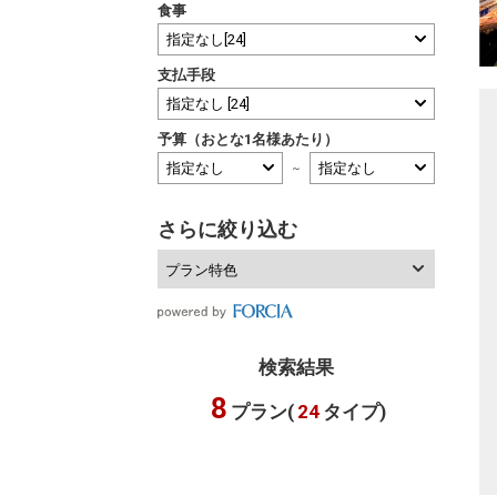
食事
支払手段
予算（おとな1名様あたり）
～
さらに絞り込む
プラン特色
検索結果
8
プラン(
24
タイプ)