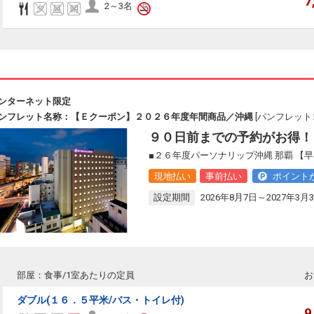
7
2～3名
ンターネット限定
ンフレット名称：【Ｅクーポン】２０２６年度年間商品／沖縄
[パンフレットコ
９０日前までの予約がお得！
■２６年度パーソナリップ沖縄 那覇 【
現地払い
事前払い
ポイント
設定期間
2026年8月7日～2027年3月
部屋：食事/1室あたりの定員
お
ダブル(１６．５平米/バス・トイレ付)
9