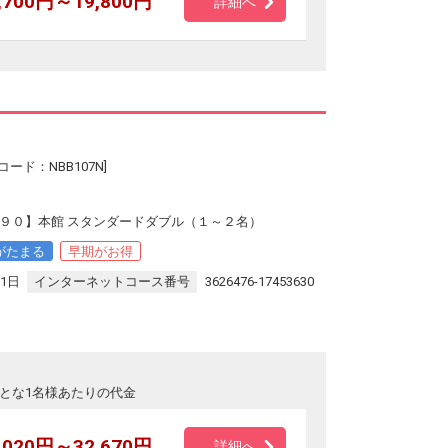
,700円～19,800円
詳細へ
ード：NBB107N]
早９０】本館 スタンダードダブル（１～２名）
がたまる
早期がお得
31日
インターネットコース番号
3626476-17453630
とな1名様あたりの代金
,020円～32,670円
詳細へ