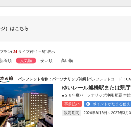
ージ）はこちら
プラン(
24
タイプ)中 1～8件表示
新着順
人気順
安い順
高い順
パンフレット名称：パーソナリップ沖縄
[パンフレットコード：CAB1
ゆいレール旭橋駅または県庁
■２６年度パーソナリップ沖縄 那覇 本
事前払い
ポイントがたまる使え
設定期間
2026年8月8日～2027年3月