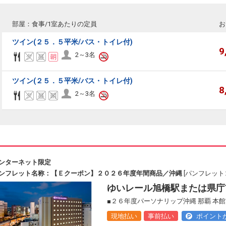
部屋：食事/1室あたりの定員
お
ツイン(２５．５平米/バス・トイレ付)
9
2～3名
ツイン(２５．５平米/バス・トイレ付)
8
2～3名
ンターネット限定
ンフレット名称：【Ｅクーポン】２０２６年度年間商品／沖縄
[パンフレットコ
ゆいレール旭橋駅または県庁
■２６年度パーソナリップ沖縄 那覇 本
現地払い
事前払い
ポイント