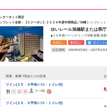
ンターネット限定
ンフレット名称：【Ｅクーポン】２０２６年度年間商品／沖縄
[パンフレットコ
ゆいレール旭橋駅または県庁
■２６年度パーソナリップ沖縄 那覇 本
現地払い
事前払い
ポイント
設定期間
2026年8月8日～2027年3月
部屋：食事/1室あたりの定員
お
ツイン(２５．５平米/バス・トイレ付)
8
2～3名
ツイン(２５．５平米/バス・トイレ付)