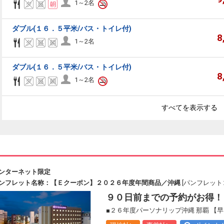
1～2名
ダブル(１６．５平米/バス・トイレ付)
8
1～2名
ダブル(１６．５平米/バス・トイレ付)
8
1～2名
すべてを表示する
ンターネット限定
ンフレット名称：【Ｅクーポン】２０２６年度年間商品／沖縄
[パンフレットコ
９０日前までの予約がお得！
■２６年度パーソナリップ沖縄 那覇 【