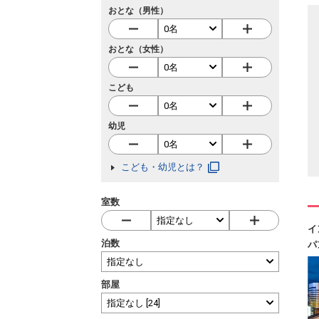
おとな（男性）
おとな（女性）
こども
幼児
こども・幼児とは？
室数
イ
泊数
パ
部屋