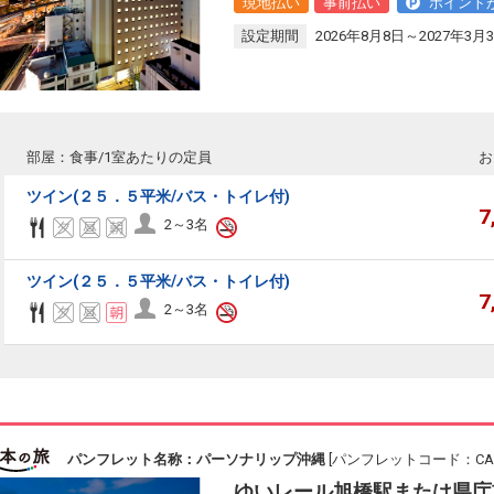
現地払い
事前払い
ポイント
設定期間
2026年8月8日～2027年3月
部屋：食事/1室あたりの定員
お
ツイン(２５．５平米/バス・トイレ付)
7
2～3名
ツイン(２５．５平米/バス・トイレ付)
7
2～3名
パンフレット名称：パーソナリップ沖縄
[パンフレットコード：CAB1
ゆいレール旭橋駅または県庁