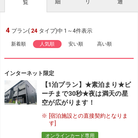
細
リ
通
覧
4
プラン(
24
タイプ)中 1～4件表示
新着順
人気順
安い順
高い順
インターネット限定
【1泊プラン】★素泊まり★ビ
ーチまで30秒★夜は満天の星
空が広がります！
[宿泊施設との直接契約となりま
す]
オンラインカード専用