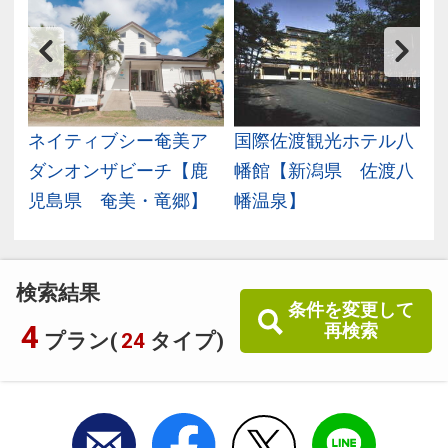
プ
ネイティブシー奄美ア
国際佐渡観光ホテル八
海
ダンオンザビーチ【鹿
幡館【新潟県 佐渡八
児島県 奄美・竜郷】
幡温泉】
検索結果
条件を変更して
4
再検索
プラン(
24
タイプ)