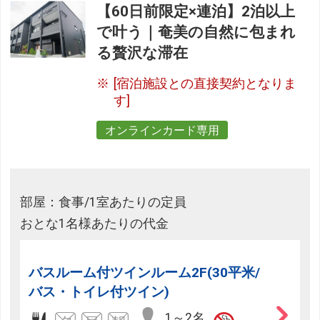
【60日前限定×連泊】2泊以上
で叶う｜奄美の自然に包まれ
る贅沢な滞在
[宿泊施設との直接契約となりま
す]
オンラインカード専用
部屋：食事/1室あたりの定員
おとな1名様あたりの代金
バスルーム付ツインルーム2F(30平米/
バス・トイレ付ツイン)
1～2名